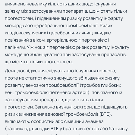
виявлено невелику кількість даних щодо існування
зв’язку між застосуванням препаратів, що містять тільки
прогестоген, і підвищенням ризику розвитку інфаркту
міокарда або церебральної тромбоемболії. Ризик
кардіоваскулярних і церебральних явищ швидше
пов’язаний з віком, артеріальною гіпертензією і
палінням. У жінок з гіпертензією ризик розвитку інсульту
може дещо збільшуватися при застосуванні препаратів,
що містять тільки прогестоген.
Деякі дослідження свідчать про існування певного,
проте не статистично значущого збільшення ризику
розвитку венозної тромбоемболії (тромбоз глибоких
вен, тромбоемболія легеневої артерії), пов’язаного із
застосуванням препаратів, що містять тільки
прогестоген. Загально визнані фактори, що підвищують
ризик виникнення венозної тромбоемболії (ВТЕ),
включають: особистий або сімейний анамнез
(наприклад, випадки ВТЕ у братів чи сестер або батьків у