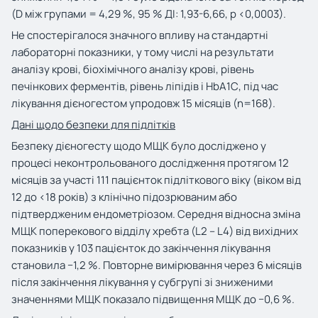
(D між групами = 4,29 %, 95 % ДІ: 1,93-6,66, р <0,0003).
Не спостерігалося значного впливу на стандартні
лабораторні показники, у тому числі на результати
аналізу крові, біохімічного аналізу крові, рівень
печінкових ферментів, рівень ліпідів і HbA1С, під час
лікування дієногестом упродовж 15 місяців (n=168).
Дані щодо безпеки для підлітків
Безпеку дієногесту щодо МЩК було досліджено у
процесі неконтрольованого дослідження протягом 12
місяців за участі 111 пацієнток підліткового віку (віком від
12 до <18 років) з клінічно підозрюваним або
підтвердженим ендометріозом. Середня відносна зміна
МЩК поперекового відділу хребта (L2 – L4) від вихідних
показників у 103 пацієнток до закінчення лікування
становила −1,2 %. Повторне вимірювання через 6 місяців
після закінчення лікування у субгрупі зі зниженими
значеннями МЩК показало підвищення МЩК до −0,6 %.