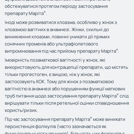
обстежуватися протягом періоду застосування
®
препарату Маріта
.
Іноді може розвиватися хлоазма, особливо у жінок з
хлоазмою вагітних в анамнезі. Жінки, схильні до
виникнення хлоазми, повинні уникати дії прямих
сонячних променів або ультрафіолетового
®
випромінювання під час прийому препарату Маріта
.
Імовірність позаматкової вагітності у жінок, які
використовують для контрацепції препарати, що містять
тільки прогестоген, є вищою, ніж у жінок, які
застосовують КОК. Тому для жінок з позаматковою
вагітністю в анамнезі або порушенням функції маткових
®
труб питання щодо застосування препарату Маріта
слід
вирішувати тільки після ретельної оцінки співвідношення
користь/ризик.
®
Під час застосування препарату Маріта
може виникати
персистенція фолікулів (часто зазначається як
функціональні кісти яєчників). Більшість цих фолікулів є