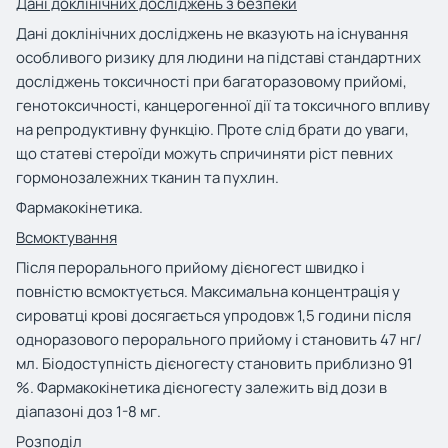
Дані доклінічних досліджень з безпеки
Дані доклінічних досліджень не вказують на існування
особливого ризику для людини на підставі стандартних
досліджень токсичності при багаторазовому прийомі,
генотоксичності, канцерогенної дії та токсичного впливу
на репродуктивну функцію. Проте слід брати до уваги,
що статеві стероїди можуть спричиняти ріст певних
гормонозалежних тканин та пухлин.
Фармакокінетика.
Всмоктування
Після перорального прийому дієногест швидко і
повністю всмоктується. Максимальна концентрація у
сироватці крові досягається упродовж 1,5 години після
одноразового перорального прийому і становить 47 нг/
мл. Біодоступність дієногесту становить приблизно 91
%. Фармакокінетика дієногесту залежить від дози в
діапазоні доз 1-8 мг.
Розподіл