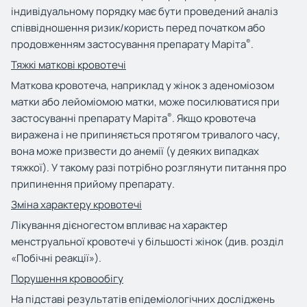
індивідуальному порядку має бути проведений аналіз
співвідношення ризик/користь перед початком або
®
продовженням застосування препарату Маріта
.
Тяжкі маткові кровотечі
Маткова кровотеча, наприклад у жінок з аденоміозом
матки або лейоміомою матки, може посилюватися при
®
застосуванні препарату Маріта
. Якщо кровотеча
виражена і не припиняється протягом тривалого часу,
вона може призвести до анемії (у деяких випадках
тяжкої). У такому разі потрібно розглянути питання про
припинення прийому препарату.
Зміна характеру кровотечі
Лікування дієногестом впливає на характер
менструальної кровотечі у більшості жінок (див. розділ
«Побічні реакції»).
Порушення кровооб
і
гу
На підставі результатів епідеміологічних досліджень