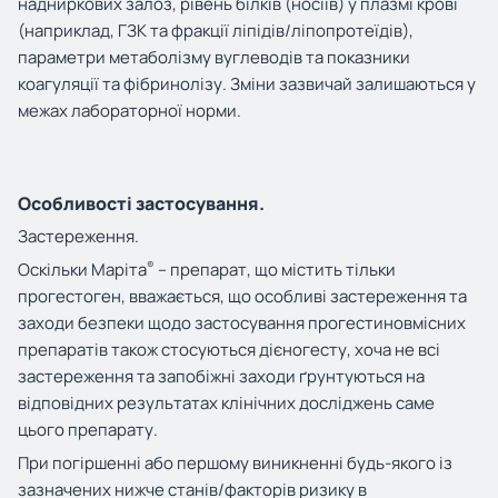
надниркових залоз, рівень білків (носіїв) у плазмі крові
(наприклад, ГЗК та фракції ліпідів/ліпопротеїдів),
параметри метаболізму вуглеводів та показники
коагуляції та фібринолізу. Зміни зазвичай залишаються у
межах лабораторної норми.
Особливості застосування.
Застереження.
®
Оскільки Маріта
– препарат, що містить тільки
прогестоген, вважається, що особливі застереження та
заходи безпеки щодо застосування прогестиновмісних
препаратів також стосуються дієногесту, хоча не всі
застереження та запобіжні заходи ґрунтуються на
відповідних результатах клінічних досліджень саме
цього препарату.
При погіршенні або першому виникненні будь-якого із
зазначених нижче станів/факторів ризику в