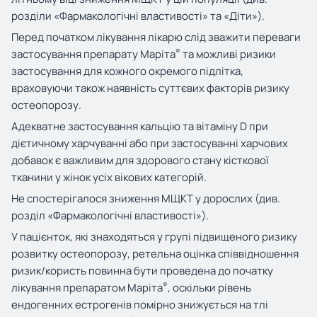
розділи «Фармакологічні властивості» та «Діти»).
Перед початком лікування лікарю слід зважити переваги
®
застосування препарату Маріта
та можливі ризики
застосування для кожного окремого підлітка,
враховуючи також наявність суттєвих факторів ризику
остеопорозу.
Адекватне застосування кальцію та вітаміну D при
дієтичному харчуванні або при застосуванні харчових
добавок є важливим для здорового стану кісткової
тканини у жінок усіх вікових категорій.
Не спостерігалося зниження МЩКТ у дорослих (див.
розділ «Фармакологічні властивості»).
У пацієнток, які знаходяться у групі підвищеного ризику
розвитку остеопорозу, ретельна оцінка співвідношення
ризик/користь повинна бути проведена до початку
®
лікування препаратом Маріта
, оскільки рівень
ендогенних естрогенів помірно знижується на тлі