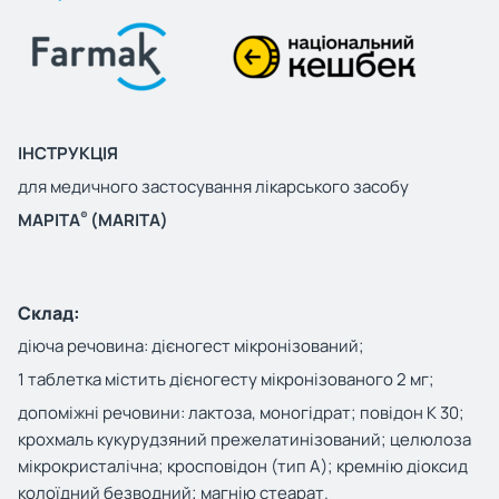
ІНСТРУКЦІЯ
для медичного застосування лікарського засобу
®
МАРІТА
(
MARITA
)
Склад:
діюча речовина:
дієногест мікронізований;
1 таблетка містить дієногесту мікронізованого 2 мг;
допоміжні речовини:
лактоза, моногідрат; повідон К 30;
крохмаль кукурудзяний прежелатинізований; целюлоза
мікрокристалічна; кросповідон (тип А); кремнію діоксид
колоїдний безводний; магнію стеарат.