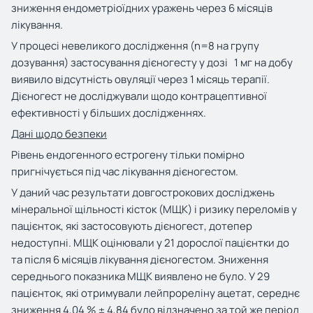
зниження ендометріоїдних уражень через 6 місяців
лікування.
У процесі невеликого дослідження (n=8 на групу
дозування) застосування дієногесту у дозі 1 мг на добу
виявило відсутність овуляції через 1 місяць терапії.
Дієногест не досліджували щодо контрацептивної
ефективності у більших дослідженнях.
Дані щодо безпеки
Рівень ендогенного естрогену тільки помірно
пригнічується під час лікування дієногестом.
У даний час результати довгострокових досліджень
мінеральної щільності кісток (МЩК) і ризику переломів у
пацієнток, які застосовують дієногест, дотепер
недоступні. МЩК оцінювали у 21 дорослої пацієнтки до
та після 6 місяців лікування дієногестом. Зниження
середнього показника МЩК виявлено не було. У 29
пацієнток, які отримували лейпрореліну ацетат, середнє
зниження 4,04 % ± 4,84 було відзначено за той же період