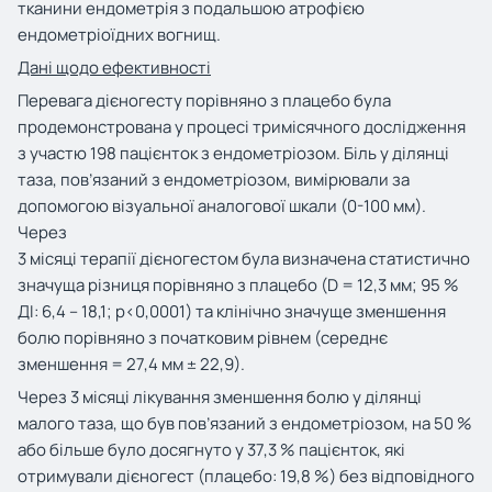
тканини ендометрія з подальшою атрофією
ендометріоїдних вогнищ.
Дані щодо ефективності
Перевага дієногесту порівняно з плацебо була
продемонстрована у процесі тримісячного дослідження
з участю 198 пацієнток з ендометріозом. Біль у ділянці
таза, пов’язаний з ендометріозом, вимірювали за
допомогою візуальної аналогової шкали (0-100 мм).
Через
3 місяці терапії дієногестом була визначена статистично
значуща різниця порівняно з плацебо (D = 12,3 мм; 95 %
ДІ: 6,4 – 18,1; p<0,0001) та клінічно значуще зменшення
болю порівняно з початковим рівнем (середнє
зменшення = 27,4 мм ± 22,9).
Через 3 місяці лікування зменшення болю у ділянці
малого таза, що був пов’язаний з ендометріозом, на 50 %
або більше було досягнуто у 37,3 % пацієнток, які
отримували дієногест (плацебо: 19,8 %) без відповідного