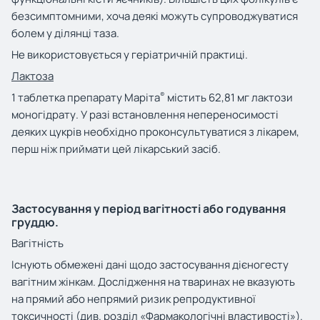
безсимптомними, хоча деякі можуть супроводжуватися
болем у ділянці таза.
Не використовується у геріатричній практиці.
Лактоза
®
1 таблетка препарату Маріта
містить 62,81 мг лактози
моногідрату. У разі встановлення непереносимості
деяких цукрів необхідно проконсультуватися з лікарем,
перш ніж приймати цей лікарський засіб.
Застосування у період вагітності або годування
груддю.
Вагітність
Існують обмежені дані щодо застосування дієногесту
вагітним жінкам. Дослідження на тваринах не вказують
на прямий або непрямий ризик репродуктивної
токсичності (див. розділ «Фармакологічні властивості»).