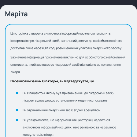
Маріта
Ця сторінка створена виключно з інформаційною метою та містить
інформацію про лікарський засіб, загальний доступ до якої обмежено і яка
доступна лише через QR-код, розміщений на упаковці лікарського засобу.
Зазначена інформація призначена виключно для особистого ознайомлення
споживача, який застосовує лікарський засіб відповідно до призначення
лікаря.
Перейшовши за цим QR-кодом, ви підтверджуєте, що
:
Ви є пацієнтом, якому був призначений цей лікарський засіб
лікарем відповідно до встановлених медичних показань.
Ви отримали цей лікарський засіб згідно з рецептом.
Ви усвідомлюєте, що інформація на цій сторінці надається
виключно в інформаційних цілях, не є рекламою та не замінює
консультацію лікаря.