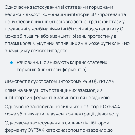
Одночасне застосування зі статевими гормонами
великої кількості комбінацій інгібіторів ВІЛ-протеази та
ненуклеозидних інгібіторів зворотної транскриптази у
поєднанні з комбінаціями інгібіторів вірусу гепатиту С
може збільшити або зменшити рівень прогестину в
плазмі крові. Сукупний вплив цих змін може бути клінічно
значущим у деяких випадках.
Речовини, що знижують кліренс статевих
гормонів (інгібітори ферментів).
Дієногест є субстратом цитохрому P450 (CYP) 3A4.
Клінічна значущість потенційних взаємодій з
інгібіторами ферментів залишається невідомою.
Одночасне застосування сильних інгібіторів CYP3A4
може збільшувати плазмові концентрації дієногесту.
Одночасне застосування із сильним інгібітором
ферменту CYP3A4 кетоконазолом призводило до