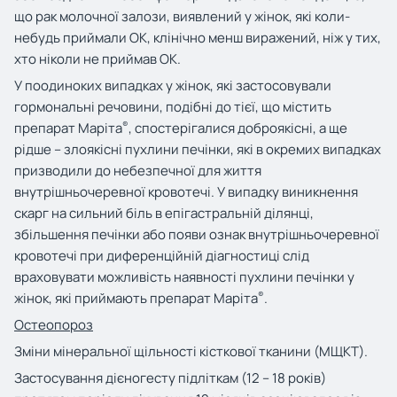
що рак молочної залози, виявлений у жінок, які коли-
небудь приймали ОК, клінічно менш виражений, ніж у тих,
хто ніколи не приймав ОК.
У поодиноких випадках у жінок, які застосовували
гормональні речовини, подібні до тієї, що містить
®
препарат Маріта
, спостерігалися доброякісні, а ще
рідше – злоякісні пухлини печінки, які в окремих випадках
призводили до небезпечної для життя
внутрішньочеревної кровотечі. У випадку виникнення
скарг на сильний біль в епігастральній ділянці,
збільшення печінки або появи ознак внутрішньочеревної
кровотечі при диференційній діагностиці слід
враховувати можливість наявності пухлини печінки у
®
жінок, які приймають препарат Маріта
.
Остеопороз
Зміни мінеральної щільності кісткової тканини (МЩКТ).
Застосування дієногесту підліткам (12 – 18 років)