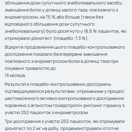
збільшення дози супутнього знеболювального засобу;
зменшення болю у ділянці малого таза, пов’язаного з
ендометріозом, на 75 % або більше (також без
відповідного збільшення дози супутнього
знеболювального) було досягнуто у 18,6 % пацієнток, які
отримували дієногест (плацебо: 7,3 %).
Відкрите продовження цього плацебо-контрольованого
дослідження показало безперервне зменшення
пов’язаного з ендометріозом болю в ділянці таза при
лікуванні тривалістю до
15 місяців.
Результати плацебо-контрольованих досліджень
підтверджувалися результатами, отриманими у процесі
шестимісячного активно контрольованого дослідження
порівняно з агоністом гонадотропін-рилізинг гормону з
участю 252 пацієнток з ендометріозом.
Три дослідження з участю 252 пацієнток, які отримували
дієногест по 2 мг на добу, продемонстрували істотне