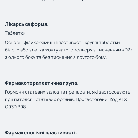
Лікарська форма.
Таблетки.
Основні фізико-хімічні властивості:
круглі таблетки
білого або злегка жовтуватого кольору з тисненням «D2»
з одного боку та без тиснення з другого боку.
Фармакотерапевтична група.
Гормони статевих залоз та препарати, які застосовують
при патології статевих органів. Прогестогени. Код АТХ
G03D B08.
Фармакологічні властивості.