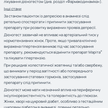
лікування дієногестом (див. розділ «Фармакодинаміка»).
Інші стани
За станом пацієнток із депресією в анамнезі слід
ретельно спостерігати і припинити застосування
препарату при розвитку виражених проявів депресії.
Дієногест зазвичай не впливає на артеріальний тиск у
нормотензивних жінок. Проте, якщо тривала клінічно
виражена гіпертензія виникає під час застосування
®
препарату, рекомендується відмінити препарат Маріта
та лікувати гіпертензію.
При рецидиві холестатичної жовтяниці та/або свербежу,
що виникали у період вагітності або попереднього
застосування статевих гормонів, застосування
препарату слід припинити.
Дієногест може мати незначний вплив на периферичну
інсулінорезистентність та толерантність до глюкози.
Жінки, хворі на цукровий діабет, особливо з гестаційним
цукровим діабетом в анамнезі, повинні ретельно