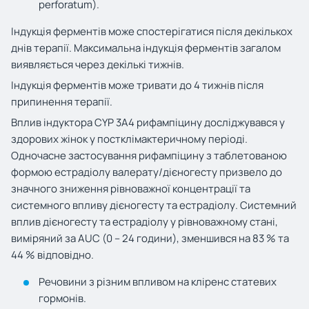
perforatum
)
.
Індукція ферментів може спостерігатися після декількох
днів терапії. Максимальна індукція ферментів загалом
виявляється через декількі тижнів.
Індукція ферментів може тривати до 4 тижнів після
припинення терапії.
Вплив індуктора CYP 3А4 рифампіцину досліджувався у
здорових жінок у постклімактеричному періоді.
Одночасне застосування рифампіцину з таблетованою
формою естрадіолу валерату/дієногесту призвело до
значного зниження рівноважної концентрації та
системного впливу дієногесту та естрадіолу. Системний
вплив дієногесту та естрадіолу у рівноважному стані,
виміряний за AUC (0 – 24 години), зменшився на 83 % та
44 % відповідно.
Речовини з різним впливом на кліренс статевих
гормонів.