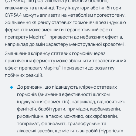
(CYP3A4), що розташована у слизовій оболонці
кишечнику та в печінці. Тому індуктори або інгібітори
CYP3A4 можуть впливати на метаболізм прогестогену.
Збільшення кліренсу статевих гормонів через індукцію
ферментів може зменшити терапевтичний ефект
®
препарату Маріта
і призвести до небажаних ефектів,
наприклад до змін характеру менструальної кровотечі.
Зменшення кліренсу статевих гормонів через
пригнічення ферменту може збільшити терапевтичний
®
ефект препарату Маріта
і призвести до розвитку
побічних реакцій.
До речовин, що підвищують кліренс статевих
гормонів (зниження ефективності шляхом
індукування ферментів), наприклад, відносяться:
фенітоїн, барбітурати, примідон, карбамазепін,
рифампіцин, а також, можливо, окскарбазепін,
топірамат, фельбамат, гризеофульвін та
лікарські засоби, що містять звіробій (
Hypericum