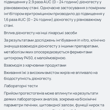
підвищення у 2,9 раза AUC (0 – 24 години) дієногесту у
рівноважному стані. Одночасне застосування з помірним
інгібітором еритроміцином призводило до підвищення у
1,6 раза AUC (0 – 24 години) дієногесту у рівноважному
стані.
Вплив
дієногесту
на інші лікарські засоби
За результатами досліджень інгібування
in
vitro
, клінічно
значуща взаємодія дієногесту з іншими препаратами,
метаболізм яких опосередковується ферментами
цитохрому P450, є малоймовірною.
Взаємодія з харчовими продуктами
Вживання їжі з високим вмістом жирів не впливало на
біодоступність дієногесту.
Лабораторні тести
Прийом прогестогенів може вплинути на результати
деяких лабораторних аналізів, зокрема на біохімічні
параметри печінки, щитовидної залози, функції нирок та