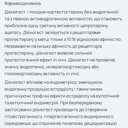
Фармакодинаміка.
Дієногест – похідне нортестостерону без андрогенної
та з певною антиандрогенною активністю, що становить
приблизно одну третину активності ципротерону
ацетату. Дієногест зв’язується з рецепторами
прогестерону у матці тільки з 10 % відносною афінністю.
Незважаючи на низьку афінність до рецепторів
прогестерону, дієногест виявляє сильний
прогестогенний ефект
in
vivo
. Дієногест не проявляє
значну андрогенну, мінералокортикоїдну або
глюкокортикоїдну активність
in
vivo
.
Дієногест впливає на ендометріоз, зменшуючи
ендогенну продукцію естрадіолу і таким чином
пригнічуючи трофічні ефекти естрадіолу на еутопічний
та ектопічний ендометрій. При безперервному
застосуванні дієногест призводить до створення
гіпоестрогенного, гіпергестагенного ендокринного
середовища, що спричиняє початкову децидуалізацію