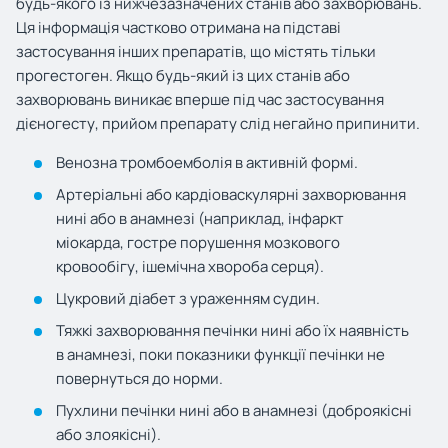
будь-якого із нижчезазначених станів або захворювань.
Ця інформація частково отримана на підставі
застосування інших препаратів, що містять тільки
прогестоген. Якщо будь-який із цих станів або
захворювань виникає вперше під час застосування
дієногесту, прийом препарату слід негайно припинити.
Венозна тромбоемболія в активній формі.
Артеріальні або кардіоваскулярні захворювання
нині або в анамнезі (наприклад, інфаркт
міокарда, гостре порушення мозкового
кровообігу, ішемічна хвороба серця).
Цукровий діабет з ураженням судин.
Тяжкі захворювання печінки нині або їх наявність
в анамнезі, поки показники функції печінки не
повернуться до норми.
Пухлини печінки нині або в анамнезі (доброякісні
або злоякісні).