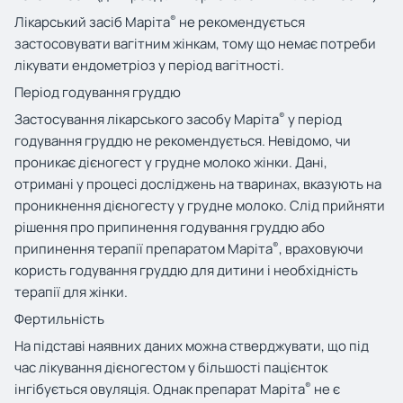
®
Лікарський засіб Маріта
не рекомендується
застосовувати вагітним жінкам, тому що немає потреби
лікувати ендометріоз у період вагітності.
Період годування груд
дю
®
Застосування лікарського засобу Маріта
у період
годування груддю не рекомендується. Невідомо, чи
проникає дієногест у грудне молоко жінки. Дані,
отримані у процесі досліджень на тваринах, вказують на
проникнення дієногесту у грудне молоко. Слід прийняти
рішення про припинення годування груддю або
®
припинення терапії препаратом Маріта
, враховуючи
користь годування груддю для дитини і необхідність
терапії для жінки.
Фертильність
На підставі наявних даних можна стверджувати, що під
час лікування дієногестом у більшості пацієнток
®
інгібується овуляція. Однак препарат Маріта
не є