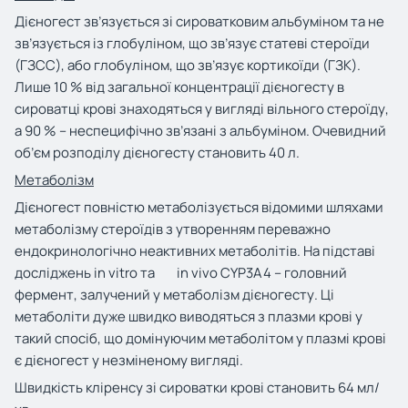
Дієногест зв’язується зі сироватковим альбуміном та не
зв’язується із глобуліном, що зв’язує статеві стероїди
(ГЗСС), або глобуліном, що зв’язує кортикоїди (ГЗК).
Лише 10 % від загальної концентрації дієногесту в
сироватці крові знаходяться у вигляді вільного стероїду,
а 90 % – неспецифічно зв’язані з альбуміном. Очевидний
об’єм розподілу дієногесту становить 40 л.
Метаболізм
Дієногест повністю метаболізується відомими шляхами
метаболізму стероїдів з утворенням переважно
ендокринологічно неактивних метаболітів. На підставі
досліджень
in
vitro
та
in
vivo
CYP3A4 – головний
фермент, залучений у метаболізм дієногесту. Ці
метаболіти дуже швидко виводяться з плазми крові у
такий спосіб, що домінуючим метаболітом у плазмі крові
є дієногест у незміненому вигляді.
Швидкість кліренсу зі сироватки крові становить 64 мл/