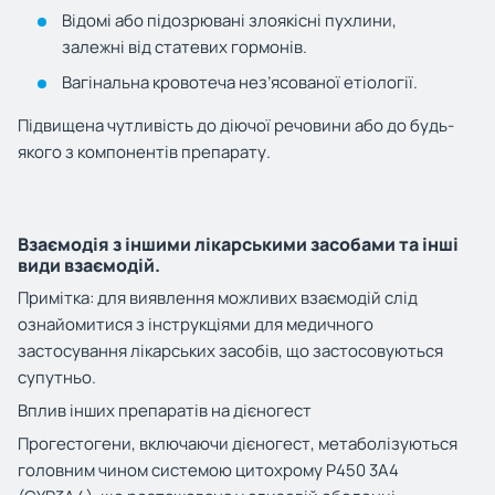
Відомі або підозрювані злоякісні пухлини,
залежні від статевих гормонів.
Вагінальна кровотеча нез’ясованої етіології.
Підвищена чутливість до діючої речовини або до будь-
якого з компонентів препарату.
Взаємодія з іншими лікарськими засобами та інші
види взаємодій.
Примітка: для виявлення можливих взаємодій слід
ознайомитися з інструкціями для медичного
застосування лікарських засобів, що застосовуються
супутньо.
Вплив інших препаратів на дієногест
Прогестогени, включаючи дієногест, метаболізуються
головним чином системою цитохрому Р450 3А4