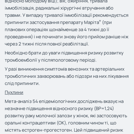
відносно молодому віці); вік; ожиріння, тривала
іммобілізація, радикальні хірургічні втручання або
травми. У випадку тривалої іммобілізації рекомендується
®
припинити застосування препарату Маріта
(при
планових операціях щонайменше за 4 тижні до її
проведення) і не починати знову його прийом раніше ніж
через 2 тижні після повної реабілітації.
Необхідно брати до уваги підвищення ризику розвитку
тромбоемболії у післяпологовому періоді.
У разі виникнення симптомів венозних та артеріальних
тромботичних захворювань або підозри на них лікування
слід припинити.
Пухлини
Мета-аналіз 54 епідеміологічних досліджень вказує на
незначне підвищення відносного ризику (ВР=1,24)
розвитку раку молочної залози у жінок, які застосовують
оральні контрацептиви (ОК), головним чином ті, що
містять естроген-прогестоген. Цей підвищений ризик