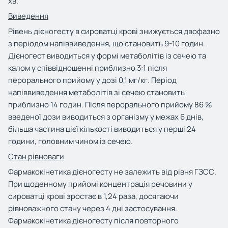
хв.
Виведення
Рівень дієногесту в сироватці крові знижується двофазно
з періодом напіввиведення, що становить 9-10 годин.
Дієногест виводиться у формі метаболітів із сечею та
калом у співвідношенні приблизно 3:1 після
перорального прийому у дозі 0,1 мг/кг. Період
напіввиведення метаболітів зі сечею становить
приблизно 14 годин. Після перорального прийому 86 %
введеної дози виводиться з організму у межах 6 днів,
більша частина цієї кількості виводиться у перші 24
години, головним чином із сечею.
Стан рівноваги
Фармакокінетика дієногесту не залежить від рівня ГЗСС.
При щоденному прийомі концентрація речовини у
сироватці крові зростає в 1,24 раза, досягаючи
рівноважного стану через 4 дні застосування.
Фармакокінетика дієногесту після повторного