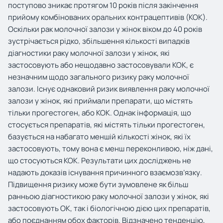
поступово зникає протягом 10 років після закінчення
прийому комбінованих оральних контрацептивів (КОК).
Оскільки рак молочної залози у жінок віком до 40 років
зустрічається рідко, збільшення кількості випадків
діагностики раку молочної залози у жінок, які
застосовують або нещодавно застосовували КОК, є
незначним щодо загального ризику раку молочної
залози. Існує однаковий ризик виявлення раку молочної
залози у жінок, які приймали препарати, що містять
тільки прогестоген, або КОК. Однак інформація, що
стосується препаратів, які містять тільки прогестоген,
базується на набагато меншій кількості жінок, які їх
застосовують, тому вона є менш переконливою, ніж дані,
що стосуються КОК. Результати цих досліджень не
надають доказів існування причинного взаємозв’язку.
Підвищення ризику може бути зумовлене як більш
ранньою діагностикою раку молочної залози у жінок, які
застосовують ОК, так і біологічною дією цих препаратів,
або поєднанням обох факторів. Відзначено тенденцію,