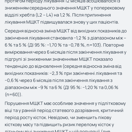
протягом періоду лікування 12 місяців асоціювалося із
зниженням середнього значення МЩКТ у поперековому
відділі хребта (L2 – L4) на 1,2 %. Після припинення
лікування МЩКТ підвищувалася знову у цих пацієнтів.
Середня відносна зміна МЩКТ від вихідних показників до
закінчення лікування становила −1,2 % з діапазоном між –
6 % та 5 % (ДІ 95 %: −1,70 % та −0,78 %, n=103). Повторне
вимірювання через 6 місяців після закінчення лікування у
підгрупі зі зниженими значеннями МЩКТ показало
тенденцію до відновлення (середня відносна зміна від
вихідних показників: −2,3 % при закінченні лікування та
−0,6 % через 6 місяців після закінчення лікування з
діапазоном між −9 % та 6 % (ДІ 95 %: −1,20 % та 0,06 %
(n=60)).
Порушення МЩКТ має особливе значення у підлітковому
віці та у ранній період статевого дозрівання, критичний
період росту кісток. Невідомо, чи зменшить пікову
кісткову масу та підвищить ризик перелому кісток у
літньому віці зниження МЩКТ у цій популяції (див.