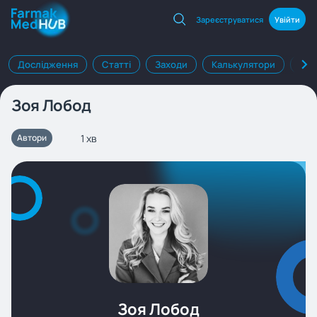
Зареєструватися
Увійти
Дослідження
Статті
Заходи
Калькулятори
Клі
Зоя Лобод
1 хв
Автори
Зоя Лобод