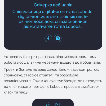
Спікерка вебінарів
Співвласниця digital-агентства Lobods,
digital-консультант із більш ніж 5-
річним досвідом, співзасновниця
діджитал-агентства Lobods.
На початку кар'єри працювала піар-менеджером, тому
робота з соціальними мережами входила до її обов'язків.
Проекти Зоя вже не веде самостійно – лише контролює,
спрямовує, створює стратегії та розробляє
позиціонування. Також консультує бренди, які не входять
до клієнтського портфелю Lobods, проводить майстер-
класи та лекції.