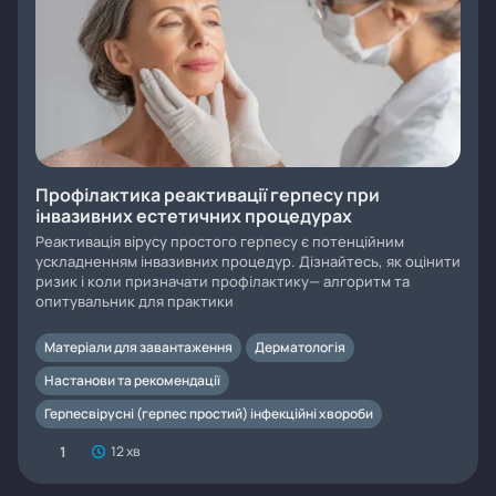
Профілактика реактивації герпесу при
інвазивних естетичних процедурах
Реактивація вірусу простого герпесу є потенційним
ускладненням інвазивних процедур. Дізнайтесь, як оцінити
ризик і коли призначати профілактику— алгоритм та
опитувальник для практики
Матеріали для завантаження
Дерматологія
Настанови та рекомендації
Герпесвірусні (герпес простий) інфекційні хвороби
1
12 хв