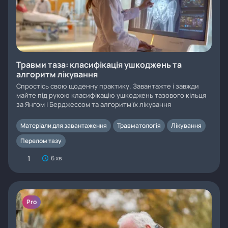
Травми таза: класифікація ушкоджень та
алгоритм лікування
Спростісь свою щоденну практику. Завантажте і завжди
майте під рукою класифікацію ушкоджень тазового кільця
за Янгом і Берджессом та алгоритм їх лікування
Матеріали для завантаження
Травматологія
Лікування
Перелом тазу
1
6 хв
Pro