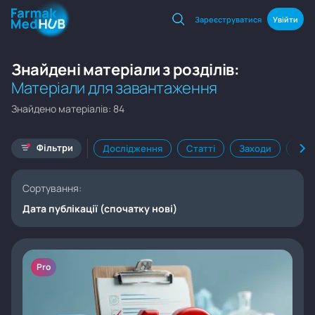
Зареєструватися
Увійти
Знайдені матеріали з розділів:
Матеріали для завантаження
Знайдено матеріалів: 84
Фільтри
Дослідження
Статті
Заходи
Кал
Сортування:
Дата публікації (спочатку нові)
Pro