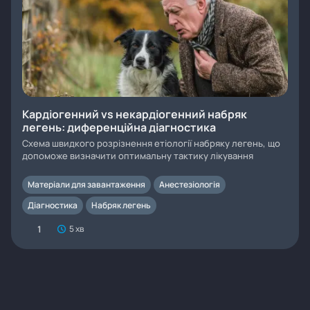
Кардіогенний vs некардіогенний набряк
легень: диференційна діагностика
Схема швидкого розрізнення етіології набряку легень, що
допоможе визначити оптимальну тактику лікування
Матеріали для завантаження
Анестезіологія
Діагностика
Набряк легень
1
5 хв