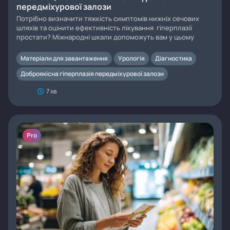
передміхурової залози
Потрібно визначити тяжкість симптомів нижніх сечових
шляхів та оцінити ефективність лікування гіперплазії
простати? Міжнародні шкали допоможуть вам у цьому
Матеріали для завантаження
Урологія
Діагностика
Доброякісна гіперплазія передміхурової залози
7 хв
Pro