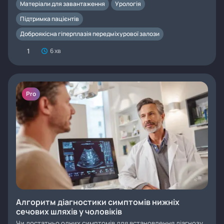
Матеріали для завантаження
Урологія
Підтримка пацієнтів
Доброякісна гіперплазія передміхурової залози
1
6 хв
Pro
Алгоритм діагностики симптомів нижніх
сечових шляхів у чоловіків
Чи достатньо одних симптомів для встановлення діагнозу