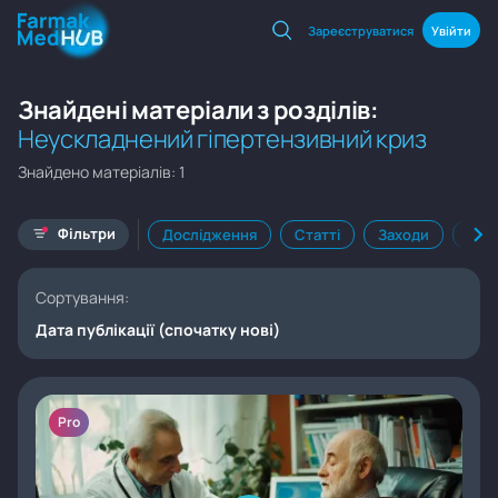
Зареєструватися
Увійти
Знайдені матеріали з розділів:
Неускладнений гіпертензивний криз
Знайдено матеріалів: 1
Фільтри
Дослідження
Статті
Заходи
Кал
Сортування:
Дата публікації (спочатку нові)
Pro