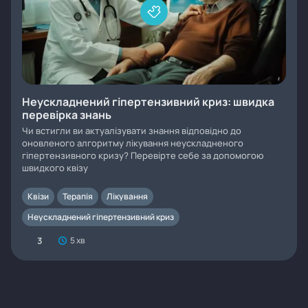
Неускладнений гіпертензивний криз: швидка
перевірка знань
Чи встигли ви актуалізувати знання відповідно до
оновленого алгоритму лікування неускладненого
гіпертензивного кризу? Перевірте себе за допомогою
швидкого квізу
Квізи
Терапія
Лікування
Неускладнений гіпертензивний криз
3
5 хв