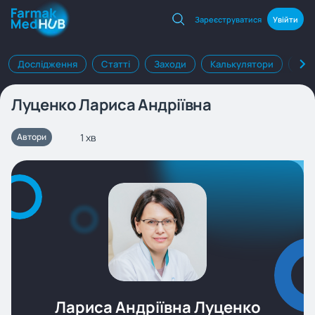
Зареєструватися
Увійти
Дослідження
Статті
Заходи
Калькулятори
Клі
Луценко Лариса Андріївна
1 хв
Автори
Лариса Андріївна Луценко