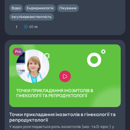
Відео
Ендокринологія
Лікування
Інсулінорезистентність
1
40 хв
Pro
Точки прикладання інозитолів в гінекології та
репродуктології
У відео розглядається роль інозитолів (міо- та D-хіро-) у