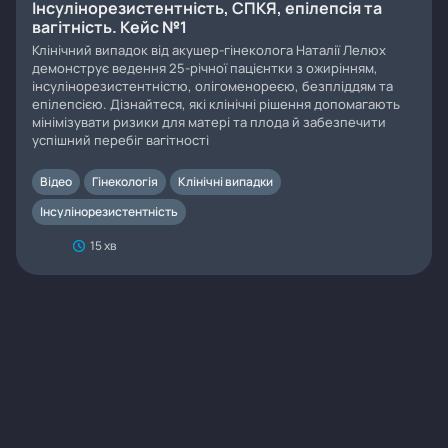
Інсулінорезистентність, СПКЯ, епілепсія та
вагітність. Кейс №1
Клінічний випадок від акушер-гінеколога Наталії Лелюх
демонструє ведення 25-річної пацієнтки з ожирінням,
інсулінорезистентністю, олігоменореєю, безпліддям та
епілепсією. Дізнайтеся, які клінічні рішення допомагають
мінімізувати ризики для матері та плода й забезпечити
успішний перебіг вагітності
Відео
Гінекологія
Клінічні випадки
Інсулінорезистентність
15 хв