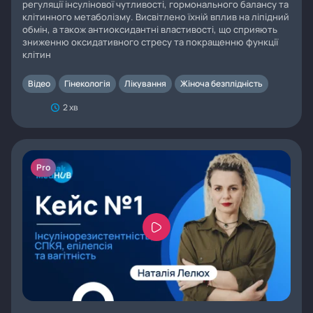
регуляції інсулінової чутливості, гормонального балансу та
клітинного метаболізму. Висвітлено їхній вплив на ліпідний
обмін, а також антиоксидантні властивості, що сприяють
зниженню оксидативного стресу та покращенню функції
клітин
Відео
Гінекологія
Лікування
Жіноча безплідність
2 хв
Pro