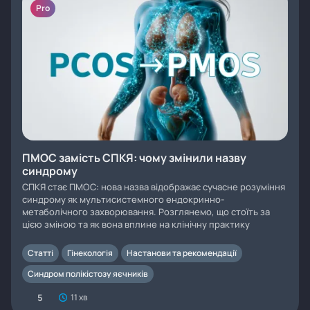
Pro
ПМОС замість СПКЯ: чому змінили назву
синдрому
СПКЯ стає ПМОС: нова назва відображає сучасне розуміння
синдрому як мультисистемного ендокринно-
метаболічного захворювання. Розглянемо, що стоїть за
цією зміною та як вона вплине на клінічну практику
Статті
Гінекологія
Настанови та рекомендації
Синдром полікістозу яєчників
5
11 хв