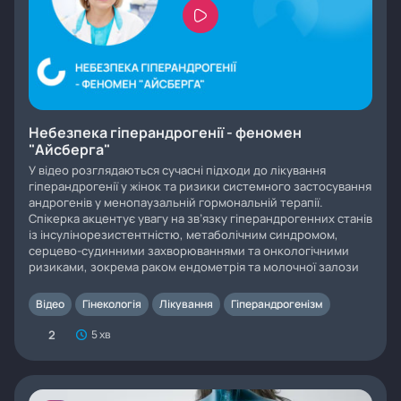
Небезпека гіперандрогенії - феномен
"Айсберга"
У відео розглядаються сучасні підходи до лікування
гіперандрогенії у жінок та ризики системного застосування
андрогенів у менопаузальній гормональній терапії.
Спікерка акцентує увагу на зв’язку гіперандрогенних станів
із інсулінорезистентністю, метаболічним синдромом,
серцево-судинними захворюваннями та онкологічними
ризиками, зокрема раком ендометрія та молочної залози
Відео
Гінекологія
Лікування
Гіперандрогенізм
2
5 хв