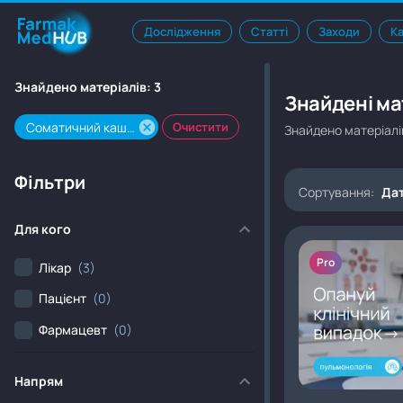
Дослідження
Статті
Заходи
К
Знайдено матеріалів:
3
Знайдені мат
Соматичний кашель
Очистити
Знайдено матеріалі
Фільтри
Сортування:
Дат
Для кого
Pro
Лікар
(3)
Пацієнт
(0)
Фармацевт
(0)
Напрям