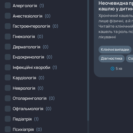
Неочевидна п
Алергологія
(1)
кашлю у дити
Хронічний кашель
Анестезіологія
(0)
лише фізичні, а й
Гастроентерологія
(0)
Читайте клінічни
кашель та роль пс
Гінекологія
(0)
лікуванні
Дерматологія
(0)
Клінічні випадки
Ендокринологія
(0)
Діагностика
Со
Інфекційні хвороби
(1)
5 хв
Кардіологія
(0)
Неврологія
(0)
Отоларингологія
(0)
Офтальмологія
(0)
Педіатрія
(1)
Психіатрія
(0)