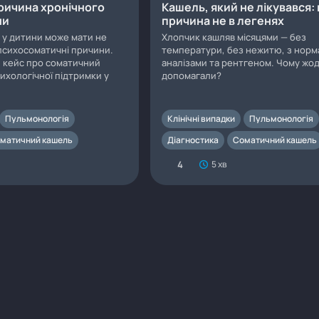
ричина хронічного
Кашель, який не лікувався:
ни
причина не в легенях
 у дитини може мати не
Хлопчик кашляв місяцями — без
 психосоматичні причини.
температури, без нежитю, з нор
й кейс про соматичний
аналізами та рентгеном. Чому жодн
ихологічної підтримки у
допомагали?
Пульмонологія
Клінічні випадки
Пульмонологія
матичний кашель
Діагностика
Соматичний кашель
4
5 хв