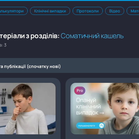
алькулятори
Клінічні випадки
Протоколи
Відео
Мат
еріали з розділів:
Соматичний кашель
в: 3
а публікації (спочатку нові)
Pro