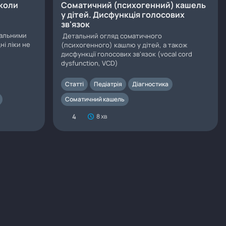
 коли
Соматичний (психогенний) кашель
у дітей. Дисфункція голосових
зв'язок
мальними
Детальний огляд соматичного
і ліки не
(психогенного) кашлю у дітей, а також
дисфункції голосових зв'язок (vocal cord
dysfunction, VCD)
Статті
Педіатрія
Діагностика
Соматичний кашель
4
8 хв