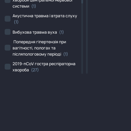
системи
(1)
Акустична травма і втрата слуху
(1)
Вибухова травма вуха
(1)
Попередня гіпертензія при
вагітності, пологах та
післяпологовому періоді
(1)
2019-nCoV гостра респіраторна
хвороба
(27)
COVID-19
(3)
Helicobacter pylori, як причина
хвороб, класифікованих в інших
рубриках
(1)
Категорія
Iнший уточнений гіпотиреоз
(2)
Міжнародний досвід
(0)
Iнші уточнені вірусні енцефаліти
MedHubFarmak.com створено з ініціативи та на замовлення АТ
«Фармак». Сайт носить інформаційний та пізнавальний характер.
(2)
Добірка матеріалів
(0)