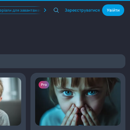
Зареєструватися
Увійти
еріали для завантаження
Квізи
Продукти Фармак
Pro