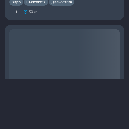
Відео
Гінекологія
Діагностика
1
30 хв