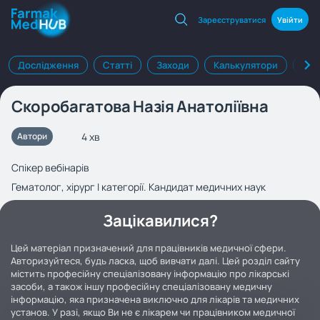
Зареєструватися
Увійти
Дослідження
Статті
Заходи
Калькулятори
Клі
Скоробагатова Назія Анатоліївна
4 хв
Автори
Спікер вебінарів
Гематолог, хірург І категорії. Кандидат медичних наук
Зацікавилися?
Цей матеріал призначений для працівників медичної сфери.
Авторизуйтеся, будь ласка, щоб вивчати далі. Цей розділ сайту
містить професійну спеціалізовану інформацію про лікарські
засоби, а також іншу професійну спеціалізовану медичну
інформацію, яка призначена виключно для лікарів та медичних
установ. У разі, якщо Ви не є лікарем чи працівником медичної