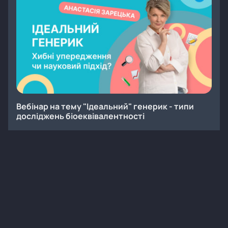
Вебінар на тему "Ідеальний" генерик - типи
досліджень біоеквівалентності
Онлайн
Заходи
Вебінар
Інфекційні хвороби
13
50 хв