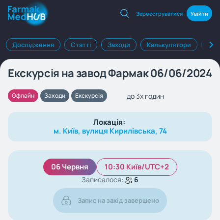
Зареєструватися
Увійти
Дослідження
Статті
Заходи
Калькулятори
Клі
Екскурсія на завод Фармак 06/06/2024
до 3х годин
Офлайн
Заходи
Екскурсія
Локація:
м. Київ, вулиця Кирилівська, 74
06 Червня
10:30 Київ/UTC+2
Записалося:
6
Запис на захід завершено