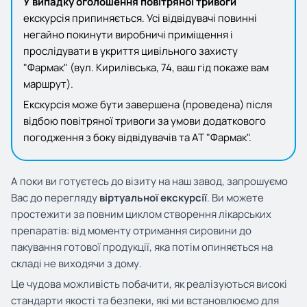
У випадку оголошення повітряної тривоги
екскурсія припиняється. Усі відвідувачі повинні
негайно покинути виробничі приміщення і
прослідувати в укриття цивільного захисту
"Фармак" (вул. Кирилівська, 74, ваш гід покаже вам
маршрут).
Екскурсія може бути завершена (проведена) після
відбою повітряної тривоги за умови додаткового
погодження з боку відвідувачів та АТ "Фармак".
А поки ви готуєтесь до візиту на наш завод, запрошуємо
Вас до перегляду
віртуальної екскурсії
. Ви можете
простежити за повним циклом створення лікарських
препаратів: від моменту отримання сировини до
пакування готової продукції, яка потім опиняється на
складі не виходячи з дому.
Це чудова можливість побачити, як реалізуються високі
стандарти якості та безпеки, які ми встановлюємо для