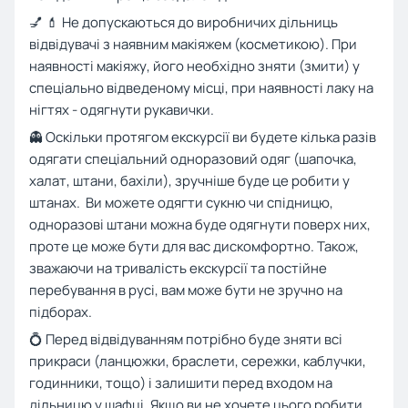
💅 💄 Не допускаються до виробничих дільниць
відвідувачі з наявним макіяжем (косметикою). При
наявності макіяжу, його необхідно зняти (змити) у
спеціально відведеному місці, при наявності лаку на
нігтях - одягнути рукавички.
👻 Оскільки протягом екскурсії ви будете кілька разів
одягати спеціальний одноразовий одяг (шапочка,
халат, штани, бахіли), зручніше буде це робити у
штанах. Ви можете одягти сукню чи спідницю,
одноразові штани можна буде одягнути поверх них,
проте це може бути для вас дискомфортно. Також,
зважаючи на тривалість екскурсії та постійне
перебування в русі, вам може бути не зручно на
підборах.
💍 Перед відвідуванням потрібно буде зняти всі
прикраси (ланцюжки, браслети, сережки, каблучки,
годинники, тощо) і залишити перед входом на
дільницю у шафці. Якщо ви не хочете цього робити,