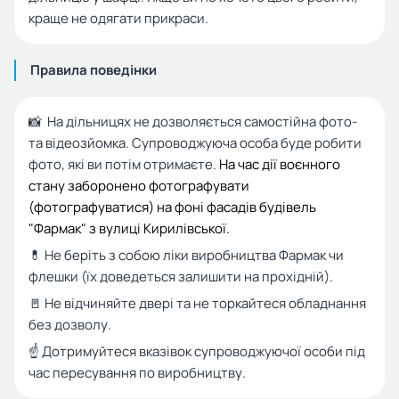
краще не одягати прикраси.
Правила поведінки
📸 На дільницях не дозволяється самостійна фото-
та відеозйомка. Супроводжуюча особа буде робити
фото, які ви потім отримаєте.
На час дії воєнного
стану заборонено фотографувати
(фотографуватися) на фоні фасадів будівель
"Фармак" з вулиці Кирилівської.
💊 Не беріть з собою ліки виробництва Фармак чи
флешки (їх доведеться залишити на прохідній).
🚪 Не відчиняйте двері та не торкайтеся обладнання
без дозволу.
☝️ Дотримуйтеся вказівок супроводжуючої особи під
час пересування по виробництву.