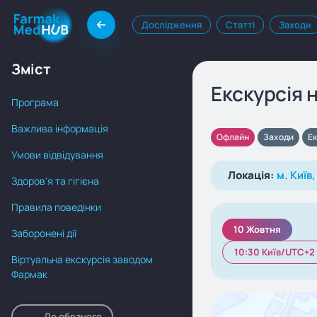
Дослідження
Статті
Заходи
Зміст
Екскурсія 
Програма
Важлива інформація
Офлайн
Заходи
Ек
Умови відвідування
Локація:
м. Київ
Здоров'я та гігієна
Правила поведінки
10 Жовтня
Заборонені дії
10:30 Київ/UTC+2
Віртуальна екскурсія заводом
Фармак
До обраного