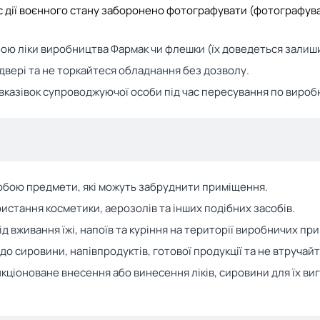
с дії воєнного стану заборонено фотографувати (фотографуват
обою ліки виробництва Фармак чи флешки (їх доведеться залиши
 двері та не торкайтеся обладнання без дозволу.
вказівок супроводжуючої особи під час пересування по вироб
собою предмети, які можуть забруднити приміщення.
истання косметики, аерозолів та інших подібних засобів.
д вживання їжі, напоїв та куріння на території виробничих пр
 до сировини, напівпродуктів, готової продукції та не втручай
нкціоноване внесення або винесення ліків, сировини для їх в