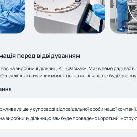
мація перед відвідуванням
вас на виробничі дільниці АТ «Фармак»! Ми будемо раді вас в
. Ось декілька важливих моментів, на які вам варто буде зверну
вання
ожливе лише у супроводі відповідальної особи нашої компанії
а виробничу дільницю вам буде проведено короткий інструкта