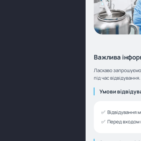
Важлива інфор
Ласкаво запрошуємо 
під час відвідування
Умови відвіду
✅ Відвідування м
✅ Перед входом н