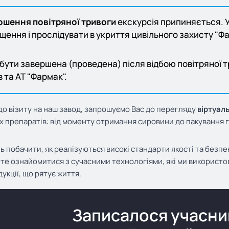
ошення повітряної тривоги
екскурсія припиняється. Ус
щення і прослідувати в укриття цивільного захисту "Фар
бути завершена (проведена) після відбою повітряної 
в та АТ "Фармак".
 до візиту на наш завод, запрошуємо Вас до перегляду
віртуаль
 препаратів: від моменту отримання сировини до пакування го
ь побачити, як реалізуються високі стандарти якості та безпе
те ознайомитися з сучасними технологіями, які ми використов
укції, що рятує життя.
Записалося учасник