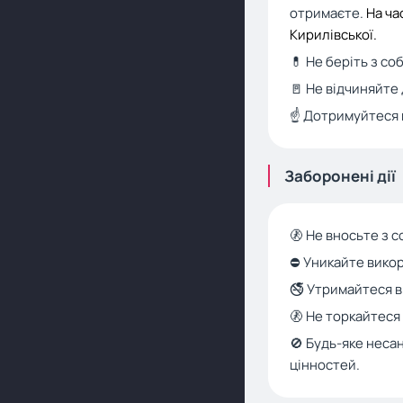
отримаєте.
На ча
Кирилівської.
💊 Не беріть з с
🚪 Не відчиняйте
☝️ Дотримуйтеся 
Заборонені дії
🚷 Не вносьте з 
⛔ Уникайте викор
🚭 Утримайтеся ві
🚷 Не торкайтеся
🚫 Будь-яке неса
цінностей.