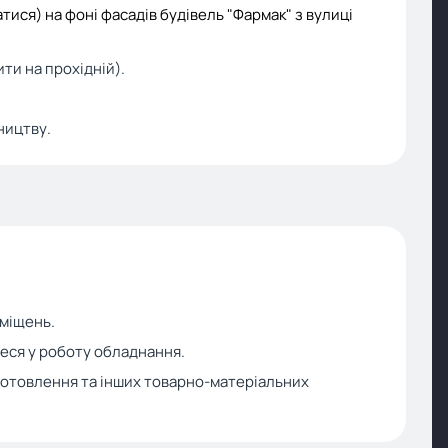
ися) на фоні фасадів будівель "Фармак" з вулиці
ти на прохідній).
ництву.
иміщень.
теся у роботу обладнання.
иготовлення та інших товарно-матеріальних