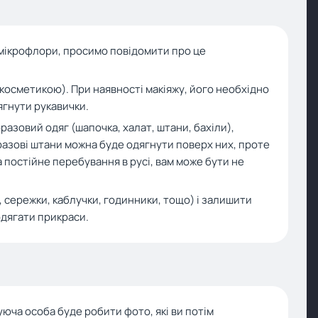
ї мікрофлори, просимо повідомити про це
(косметикою). При наявності макіяжу, його необхідно
дягнути рукавички.
разовий одяг (шапочка, халат, штани, бахіли),
разові штани можна буде одягнути поверх них, проте
а постійне перебування в русі, вам може бути не
, сережки, каблучки, годинники, тощо) і залишити
одягати прикраси.
юча особа буде робити фото, які ви потім