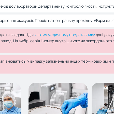
ехід до лабораторій департаменту контролю якості. Інструкт
ершення екскурсії. Прохід на центральну прохідну «Фармак», 
адати заздалегідь
вашому медичному представнику
дані доку
завод. На вибір: серія і номер внутрішнього чи закордонного
апізнюватись. У випадку запізнень чи інших термінових змін