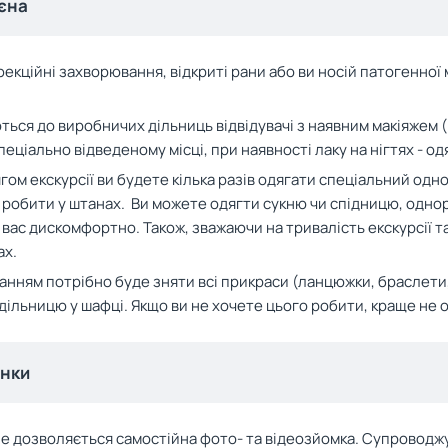
ієна
інфекційні захворювання, відкриті рани або ви носій патогенно
ються до виробничих дільниць відвідувачі з наявним макіяжем 
пеціально відведеному місці, при наявності лаку на нігтях - о
гом екскурсії ви будете кілька разів одягати спеціальний одно
 робити у штанах. Ви можете одягти сукню чи спідницю, одно
 вас дискомфортно. Також, зважаючи на тривалість екскурсії т
ах.
ванням потрібно буде зняти всі прикраси (ланцюжки, браслети
дільницю у шафці. Якщо ви не хочете цього робити, краще не 
інки
не дозволяється самостійна фото- та відеозйомка. Супроводжу