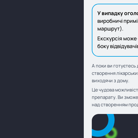
У випадку огол
виробничі примі
маршрут).
Екскурсія може 
боку відвідувачі
А поки ви готуєтесь
створення лікарських
виходячи з дому.
Це чудова можливіст
препарату. Ви зможе
над створенням прод