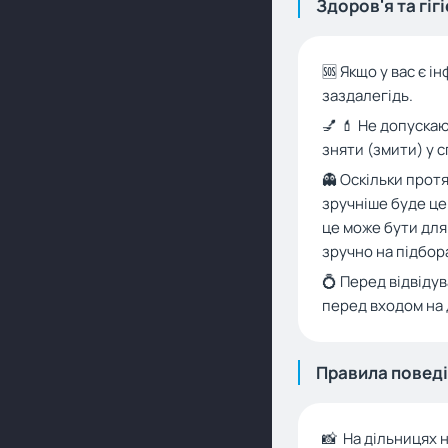
Здоров'я та гіг
🆘 Якщо у вас є 
заздалегідь.
💅 💄 Не допуска
зняти (змити) у с
👻 Оскільки протя
зручніше буде це
це може бути для
зручно на підбор
💍 Перед відвіду
перед входом на 
Правила повед
📸 На дільницях 