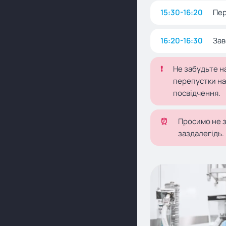
15:30-16:20
Пер
16:20-16:30
Зав
❗
Не забудьте н
перепустки на 
посвідчення.
⏰
Просимо не з
заздалегідь.