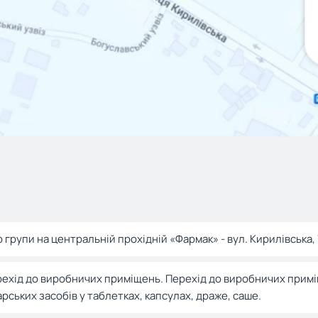
р групи на центральній прохідній «Фармак» - вул. Кирилівська,
ехід до виробничих приміщень. Перехід до виробничих примі
арських засобів у таблетках, капсулах, драже, саше.