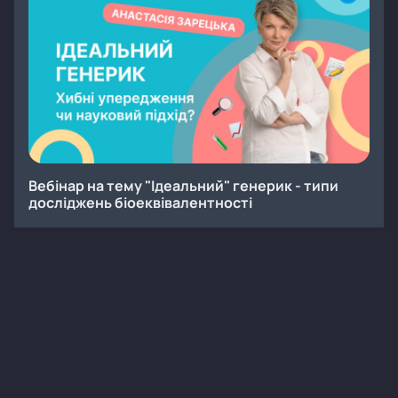
Вебінар на тему "Ідеальний" генерик - типи
досліджень біоеквівалентності
Онлайн
Заходи
Вебінар
Інфекційні хвороби
13
50 хв