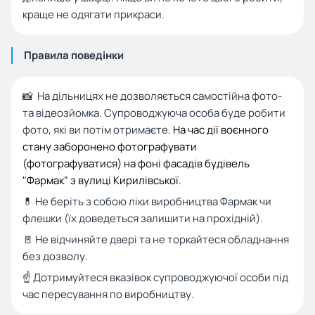
краще не одягати прикраси.
Правила поведінки
📸 На дільницях не дозволяється самостійна фото-
та відеозйомка. Супроводжуюча особа буде робити
фото, які ви потім отримаєте.
На час дії воєнного
стану заборонено фотографувати
(фотографуватися) на фоні фасадів будівель
"Фармак" з вулиці Кирилівської.
💊 Не беріть з собою ліки виробництва Фармак чи
флешки (їх доведеться залишити на прохідній).
🚪 Не відчиняйте двері та не торкайтеся обладнання
без дозволу.
☝️ Дотримуйтеся вказівок супроводжуючої особи під
час пересування по виробництву.