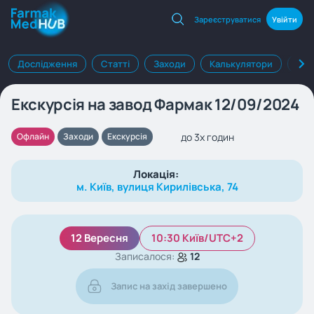
Зареєструватися
Увійти
Дослідження
Статті
Заходи
Калькулятори
Клі
Екскурсія на завод Фармак 12/09/2024
до 3х годин
Офлайн
Заходи
Екскурсія
Локація:
м. Київ, вулиця Кирилівська, 74
12 Вересня
10:30 Київ/UTC+2
Записалося:
12
Запис на захід завершено