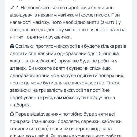
💅 💄 Не допускаються до виробничих дільниць
відвідувачі з наявним макіяжем (косметикою). При
наявності макіяжу, його необхідно зняти (змити) у
спеціально відведеному місці, при наявності лаку на
нігтях - одягнути рукавички.
👻 Оскільки протягом екскурсії ви будете кілька разів
одягати спеціальний одноразовий одяг (шапочка,
халат, штани, бахіли), зручніше буде це робити у
штанах. Ви можете одягти сукню чи спідницю,
одноразові штани можна буде одягнути поверх них,
проте це може бути для вас дискомфортно. Також,
зважаючи на тривалість екскурсії та постійне
перебування в русі, вам може бути не зручно на
підборах.
💍 Перед відвідуванням потрібно буде зняти всі
прикраси (ланцюжки, браслети, сережки, каблучки,
годинники, тощо) і залишити перед входом на
дільницю у шафці. Якщо ви не хочете цього робити,