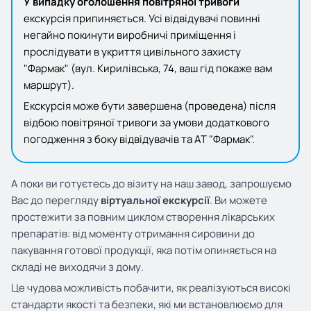
У випадку оголошення повітряної тривоги
екскурсія припиняється. Усі відвідувачі повинні
негайно покинути виробничі приміщення і
прослідувати в укриття цивільного захисту
"Фармак" (вул. Кирилівська, 74, ваш гід покаже вам
маршрут).
Екскурсія може бути завершена (проведена) після
відбою повітряної тривоги за умови додаткового
погодження з боку відвідувачів та АТ "Фармак".
А поки ви готуєтесь до візиту на наш завод, запрошуємо
Вас до перегляду
віртуальної екскурсії
. Ви можете
простежити за повним циклом створення лікарських
препаратів: від моменту отримання сировини до
пакування готової продукції, яка потім опиняється на
складі не виходячи з дому.
Це чудова можливість побачити, як реалізуються високі
стандарти якості та безпеки, які ми встановлюємо для