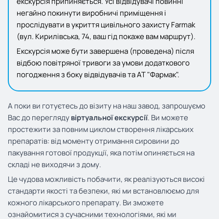
екскурсія припиняється. Усі відвідувачі повинні
негайно покинути виробничі приміщення і
прослідувати в укриття цивільного захисту Farmak
(вул. Кирилівська, 74, ваш гід покаже вам маршрут).
Екскурсія може бути завершена (проведена) після
відбою повітряної тривоги за умови додаткового
погодження з боку відвідувачів та АТ "Фармак".
А поки ви готуєтесь до візиту на наш завод, запрошуємо
Вас до перегляду
віртуальної екскурсії
. Ви можете
простежити за повним циклом створення лікарських
препаратів: від моменту отримання сировини до
пакування готової продукції, яка потім опиняється на
складі не виходячи з дому.
Це чудова можливість побачити, як реалізуються високі
стандарти якості та безпеки, які ми встановлюємо для
кожного лікарського препарату. Ви зможете
ознайомитися з сучасними технологіями, які ми