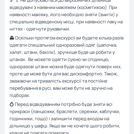
💅 💄 Не допускаються до виробничих дільниць
відвідувачі з наявним макіяжем (косметикою). При
наявності макіяжу, його необхідно зняти (змити) у
спеціально відведеному місці, при наявності лаку на
нігтях - одягнути рукавички.
👻 Оскільки протягом екскурсії ви будете кілька разів
одягати спеціальний одноразовий одяг (шапочка,
халат, штани, бахіли), зручніше буде це робити у
штанах. Ви можете одягти сукню чи спідницю,
одноразові штани можна буде одягнути поверх них,
проте це може бути для вас дискомфортно. Також,
зважаючи на тривалість екскурсії та постійне
перебування в русі, вам може бути не зручно на
підборах.
💍 Перед відвідуванням потрібно буде зняти всі
прикраси (ланцюжки, браслети, сережки, каблучки,
годинники, тощо) і залишити перед входом на
дільницю у шафці. Якщо ви не хочете цього робити,
краще не одягати прикраси.