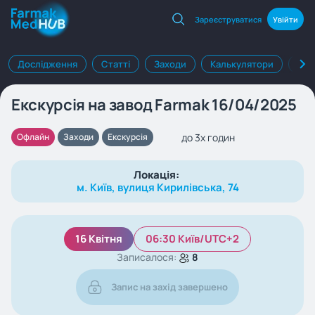
Зареєструватися
Увійти
Дослідження
Статті
Заходи
Калькулятори
Клі
Екскурсія на завод Farmak 16/04/2025
до 3х годин
Офлайн
Заходи
Екскурсія
Локація:
м. Київ, вулиця Кирилівська, 74
16 Квітня
06:30 Київ/UTC+2
Записалося:
8
Запис на захід завершено