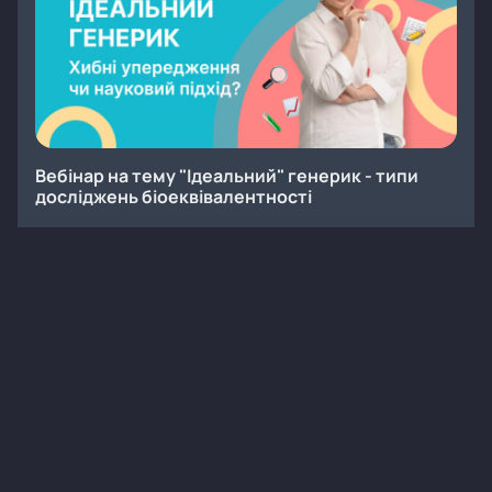
Вебінар на тему "Ідеальний" генерик - типи
досліджень біоеквівалентності
Онлайн
Заходи
Вебінар
Інфекційні хвороби
13
50 хв