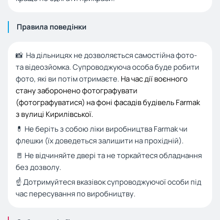
Правила поведінки
📸 На дільницях не дозволяється самостійна фото-
та відеозйомка. Супроводжуюча особа буде робити
фото, які ви потім отримаєте.
На час дії воєнного
стану заборонено фотографувати
(фотографуватися) на фоні фасадів будівель Farmak
з вулиці Кирилівської.
💊 Не беріть з собою ліки виробництва Farmak чи
флешки (їх доведеться залишити на прохідній).
🚪 Не відчиняйте двері та не торкайтеся обладнання
без дозволу.
☝️ Дотримуйтеся вказівок супроводжуючої особи під
час пересування по виробництву.