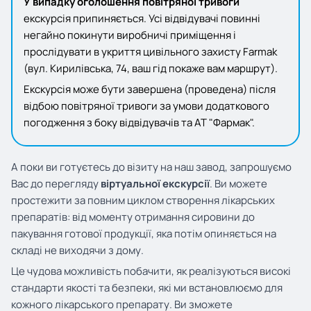
У випадку оголошення повітряної тривоги
екскурсія припиняється. Усі відвідувачі повинні
негайно покинути виробничі приміщення і
прослідувати в укриття цивільного захисту Farmak
(вул. Кирилівська, 74, ваш гід покаже вам маршрут).
Екскурсія може бути завершена (проведена) після
відбою повітряної тривоги за умови додаткового
погодження з боку відвідувачів та АТ "Фармак".
А поки ви готуєтесь до візиту на наш завод, запрошуємо
Вас до перегляду
віртуальної екскурсії
. Ви можете
простежити за повним циклом створення лікарських
препаратів: від моменту отримання сировини до
пакування готової продукції, яка потім опиняється на
складі не виходячи з дому.
Це чудова можливість побачити, як реалізуються високі
стандарти якості та безпеки, які ми встановлюємо для
кожного лікарського препарату. Ви зможете