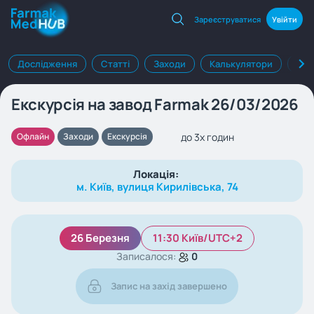
Зареєструватися
Увійти
Дослідження
Статті
Заходи
Калькулятори
Клі
Екскурсія на завод Farmak 26/03/2026
до 3х годин
Офлайн
Заходи
Екскурсія
Локація:
м. Київ, вулиця Кирилівська, 74
26 Березня
11:30 Київ/UTC+2
Записалося:
0
Запис на захід завершено