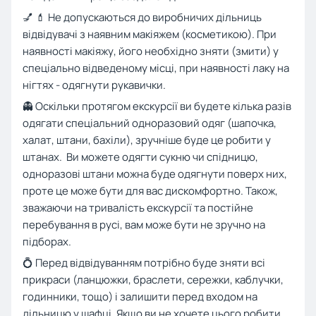
💅 💄 Не допускаються до виробничих дільниць
відвідувачі з наявним макіяжем (косметикою). При
наявності макіяжу, його необхідно зняти (змити) у
спеціально відведеному місці, при наявності лаку на
нігтях - одягнути рукавички.
👻 Оскільки протягом екскурсії ви будете кілька разів
одягати спеціальний одноразовий одяг (шапочка,
халат, штани, бахіли), зручніше буде це робити у
штанах. Ви можете одягти сукню чи спідницю,
одноразові штани можна буде одягнути поверх них,
проте це може бути для вас дискомфортно. Також,
зважаючи на тривалість екскурсії та постійне
перебування в русі, вам може бути не зручно на
підборах.
💍 Перед відвідуванням потрібно буде зняти всі
прикраси (ланцюжки, браслети, сережки, каблучки,
годинники, тощо) і залишити перед входом на
дільницю у шафці. Якщо ви не хочете цього робити,