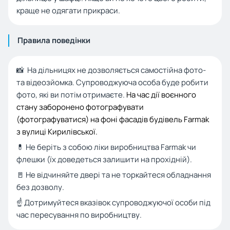
краще не одягати прикраси.
Правила поведінки
📸 На дільницях не дозволяється самостійна фото-
та відеозйомка. Супроводжуюча особа буде робити
фото, які ви потім отримаєте.
На час дії воєнного
стану заборонено фотографувати
(фотографуватися) на фоні фасадів будівель Farmak
з вулиці Кирилівської.
💊 Не беріть з собою ліки виробництва Farmak чи
флешки (їх доведеться залишити на прохідній).
🚪 Не відчиняйте двері та не торкайтеся обладнання
без дозволу.
☝️ Дотримуйтеся вказівок супроводжуючої особи під
час пересування по виробництву.