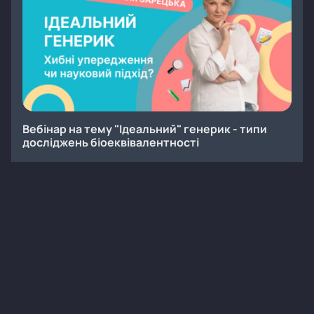
Вебінар на тему "Ідеальний" генерик - типи
досліджень біоеквівалентності
Онлайн
Заходи
Вебінар
Інфекційні хвороби
13
50 хв