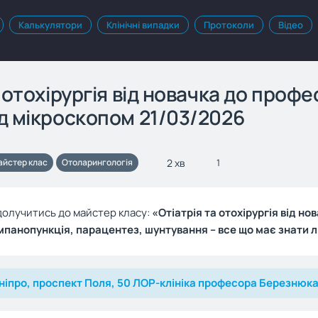
Калькулятори
Клінічні випадки
Протоколи
Відео
а отохірургія від новачка до проф
д мікроскопом 21/03/2026
2 хв
айстер клас
Отоларингологія
1
долучитись до майстер класу:
«Отіатрія та отохірургія від н
мпанопункція, парацентез, шунтування – все що має знати л
ніпро, проспект Поля, 50 ЛОР-клініка професора Березнюк