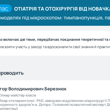
о включає дві теми, передбачає поєднання теоретичної та 
в взяти участь у заході та вдосконалити свої знання й практи
проводить
Ігор Володимирович Березнюк
Спікер майстер класів
Лікар отоларинголог, PhD, завідувач відділенням мікрохірургі
родинного здоровʼя м. Дніпро. Головний позаштатний експерт ДО
імплантації