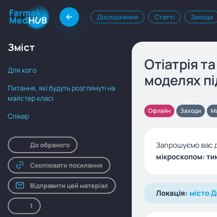
Дослідження
Статті
Заходи
Зміст
Отіатрія т
Для кого
моделях пі
Питання, які будуть розглянуті на
майстер класі
Офлайн
Заходи
М
Спікер
Запрошуємо вас 
До обраного
мікроскопом: ти
Скопіювати посилання
Відправити цей матеріал
Локація:
місто Д
1