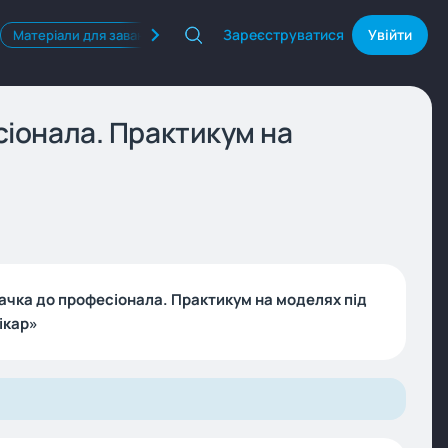
Зареєструватися
Увійти
Матеріали для завантаження
Квізи
Продукти Фармак
есіонала. Практикум на
овачка до професіонала. Практикум на моделях під
ікар»
а