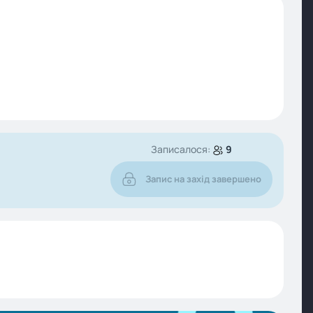
Записалося:
9
Запис на захід завершено