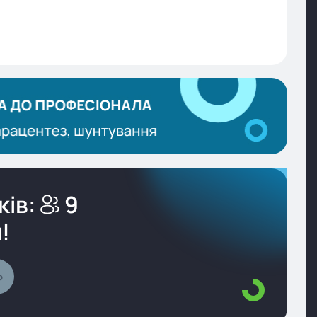
ів:
9
!
о