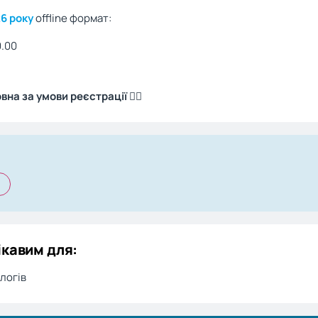
6 року
offline формат:
0.00
на за умови реєстрації 👇🏻
ікавим для:
логів