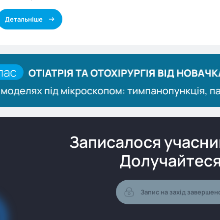
Детальніше
Записалося учасник
Долучайтеся
Запис на захід завершен