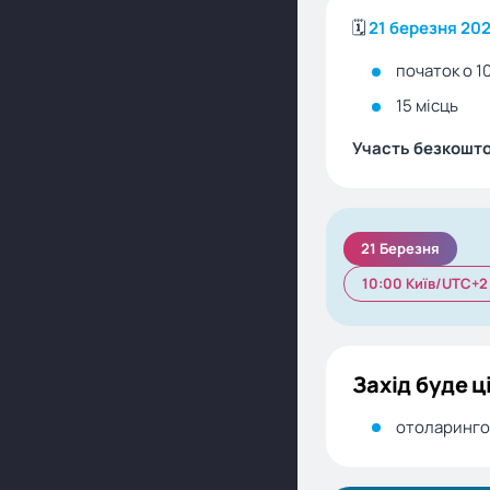
🗓️
21 березня 202
початок о 1
15 місць
Участь безкоштов
21 Березня
10:00 Київ/UTC+2
Захід буде ц
отоларинго