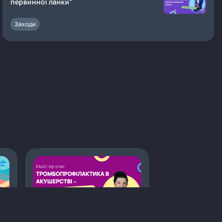
первинної ланки"
Заходи