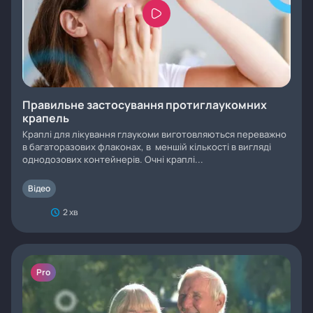
Правильне застосування протиглаукомних
крапель
Краплі для лікування глаукоми виготовляються переважно
в багаторазових флаконах, в меншій кількості в вигляді
однодозових контейнерів. Очні краплі...
Відео
2 хв
Pro