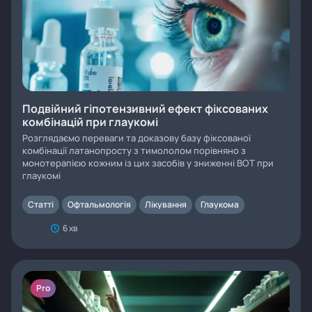
Подвійний гіпотензивний ефект фіксованих
комбінацій при глаукомі
Розглядаємо переваги та доказову базу фіксованої
комбінації латанопросту з тимололом порівняно з
монотерапією кожним із цих засобів у зниженні ВОТ при
глаукомі
Статті
Офтальмологія
Лікування
Глаукома
6 хв
Pro