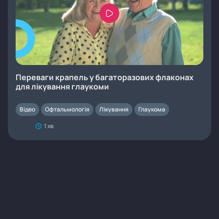
Переваги крапель у багаторазових флаконах
для лікування глаукоми
Відео
Офтальмологія
Лікування
Глаукома
1 хв