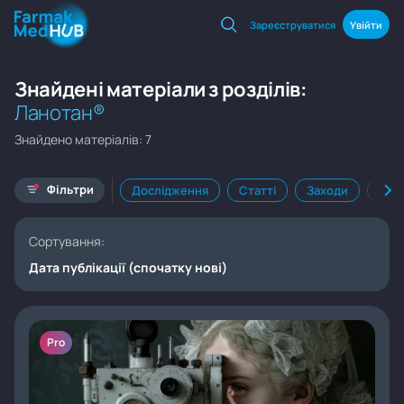
Зареєструватися
Увійти
Знайдені матеріали з розділів:
Ланотан®
Знайдено матеріалів: 7
Фільтри
Дослідження
Статті
Заходи
Кал
Сортування:
Дата публікації (спочатку нові)
Pro