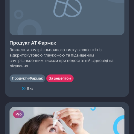
Продукт АТ Фармак
Зниження внутрішньоочного тиску в пацієнтів із
відкритокутовою глаукомою та підвищеним
внутрішньоочним тиском при недостатній відповіді на
лікування
Продукти Фармак
За рецептом
8 хв
Pro