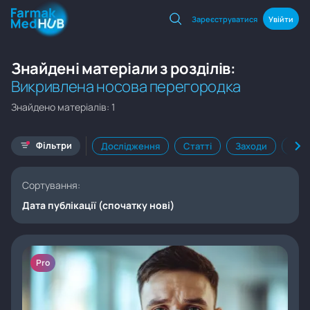
Зареєструватися
Увійти
Знайдені матеріали з розділів:
Викривлена носова перегородка
Знайдено матеріалів: 1
Фільтри
Дослідження
Статті
Заходи
Кал
Сортування:
Дата публікації (спочатку нові)
Pro