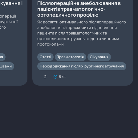
ікування і
Післяопераційне знеболювання в
пацієнтів травматологічно-
ортопедичного профілю
операції
рургічної
Як досягти оптимального післяопераційного
ого
знеболення та прискорити відновлення
пацієнта після травматологічних та
ортопедичних втручань згідно з чинними
протоколами
ня
Статті
Травматологія
Лікування
і швами
Період одужання після хірургічного втручання
2
8 хв