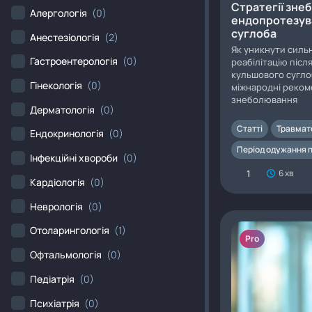
Стратегії зне
Алергологія
(0)
ендопротезув
суглоба
Анестезіологія
(2)
Як уникнути силь
Гастроентерологія
(0)
реабілітацію піс
кульшового сугло
Гінекологія
(0)
міжнародні реком
знеболювання
Дерматологія
(0)
Статті
Травмат
Ендокринологія
(0)
Період одужання п
Інфекційні хвороби
(0)
1
6 хв
Кардіологія
(0)
Неврологія
(0)
Отоларингологія
(1)
Pro
Офтальмологія
(0)
Педіатрія
(0)
Психіатрія
(0)