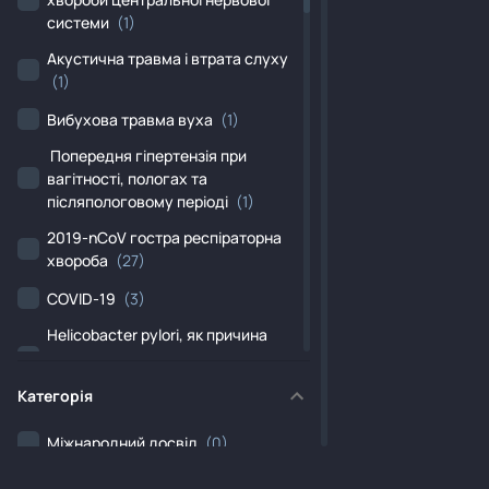
системи
(1)
Акустична травма і втрата слуху
(1)
Вибухова травма вуха
(1)
Попередня гіпертензія при
вагітності, пологах та
післяпологовому періоді
(1)
2019-nCoV гостра респіраторна
хвороба
(27)
COVID-19
(3)
Helicobacter pylori, як причина
хвороб, класифікованих в інших
рубриках
(1)
Категорія
Iнший уточнений гіпотиреоз
(2)
Міжнародний досвід
(0)
Iнші уточнені вірусні енцефаліти
(2)
Добірка матеріалів
(0)