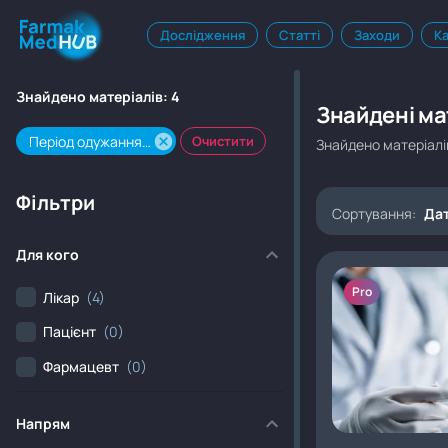
Дослідження
Статті
Заходи
К
Знайдено матеріалів:
4
Знайдені мат
Період одужання після хірургічного втручання
Очистити
Знайдено матеріалі
Фільтри
Сортування:
Дат
Для кого
Pro
Лікар
(4)
Пацієнт
(0)
Фармацевт
(0)
Напрям