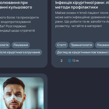
болювання при
Інфекція хірургічної рани: л
анні кульшового
методи профілактики
Майже кожен п'ятий пацієнт після 
може мати інфекційне ураження хі
ного болю та прискорити
рани. Що робити та як запобігти й
ля ендопротезування
розвитку, читайте в матеріалі
ба? Розглядаємо
ендації щодо стратегій
ологія
Лікування
Статті
Травматологія
Лікуван
ісля хірургічного втручання
Догляд за хірургічними пов'язками 
2
12 хв