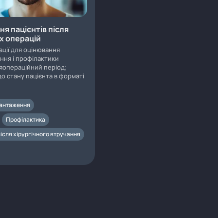
ня пацієнтів після
х операцій
ації для оцінювання
ння і профілактики
ляопераційний період;
о стану пацієнта в форматі
вантаження
Профілактика
ісля хірургічного втручання