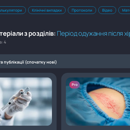
алькулятори
Клінічні випадки
Протоколи
Відео
Мат
еріали з розділів:
Період одужання після х
в: 4
а публікації (спочатку нові)
Pro