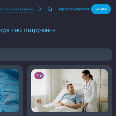
Зареєструватися
Увійти
еріали для завантаження
Квізи
Продукти Фармак
ірургічного втручання
Pro