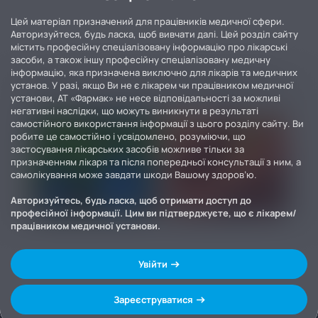
Цей матеріал призначений для працівників медичної сфери.
Авторизуйтеся, будь ласка, щоб вивчати далі. Цей розділ сайту
містить професійну спеціалізовану інформацію про лікарські
засоби, а також іншу професійну спеціалізовану медичну
інформацію, яка призначена виключно для лікарів та медичних
установ. У разі, якщо Ви не є лікарем чи працівником медичної
установи, АТ «Фармак» не несе відповідальності за можливі
негативні наслідки, що можуть виникнути в результаті
самостійного використання інформації з цього розділу сайту. Ви
робите це самостійно і усвідомлено, розуміючи, що
застосування лікарських засобів можливе тільки за
призначенням лікаря та після попередньої консультації з ним, а
самолікування може завдати шкоди Вашому здоров’ю.
Авторизуйтесь, будь ласка, щоб отримати доступ до
професійної інформації. Цим ви підтверджуєте, що є лікарем/
працівником медичної установи.
Увійти
Зареєструватися