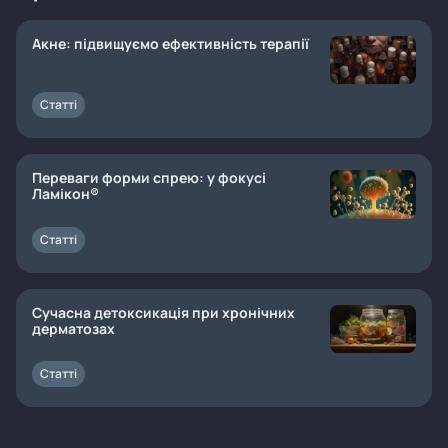
Акне: підвищуємо ефективність терапії
Статті
Переваги форми спрею: у фокусі
Ламікон®
Статті
Сучасна детоксикація при хронічних
дерматозах
Статті