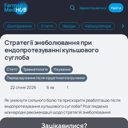
Зареєструватися
Увійти
Дослідження
Статті
Заходи
Калькулятори
Клі
Стратегії знеболювання при
ендопротезуванні кульшового
суглоба
Статті
Травматологія
Лікування
Період одужання після хірургічного втручання
22 січня 2026
6 хв
1
Як уникнути сильного болю та прискорити реабілітацію після
ендопротезування кульшового суглоба? Розглядаємо
міжнародні рекомендації щодо стратегій знеболювання
Зацікавилися?