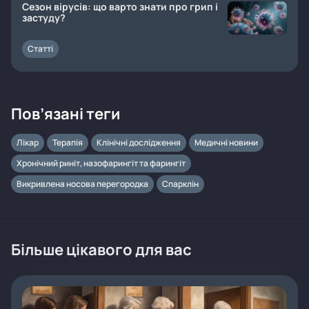
Сезон вірусів: що варто знати про грип і
застуду?
Статті
Пов’язані теги
Лікар
Терапія
Клінічні дослідження
Медичні новини
Хронічний риніт, назофарингіт та фарингіт
Викривлена носова перегородка
Спарклін
Більше цікавого для вас