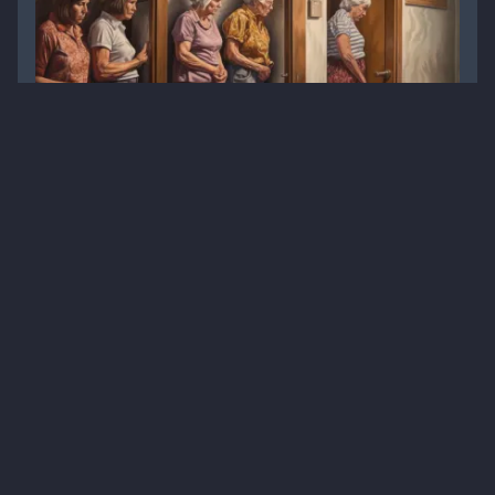
Для чого жінкам знати про уретрит?
Матеріали для завантаження
Гінекологія
Профілактика
Уретрит та уретральний синдром
10 хв