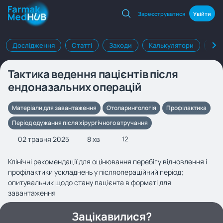
Зареєструватися
Увійти
Дослідження
Статті
Заходи
Калькулятори
Клі
Тактика ведення пацієнтів після
ендоназальних операцій
Матеріали для завантаження
Отоларингологія
Профілактика
Період одужання після хірургічного втручання
02 травня 2025
8 хв
12
Клінічні рекомендації для оцінювання перебігу відновлення і
профілактики ускладнень у післяопераційний період;
опитувальник щодо стану пацієнта в форматі для
завантаження
Зацікавилися?