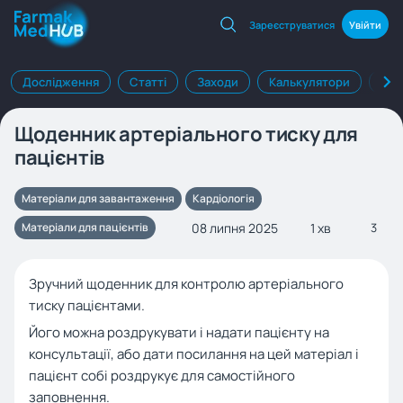
Зареєструватися
Увійти
Дослідження
Статті
Заходи
Калькулятори
Клі
Щоденник артеріального тиску для
пацієнтів
Матеріали для завантаження
Кардіологія
08 липня 2025
1 хв
Матеріали для пацієнтів
3
Зручний щоденник для контролю артеріального
тиску пацієнтами.
Його можна роздрукувати і надати пацієнту на
консультації, або дати посилання на цей матеріал і
пацієнт собі роздрукує для самостійного
заповнення.