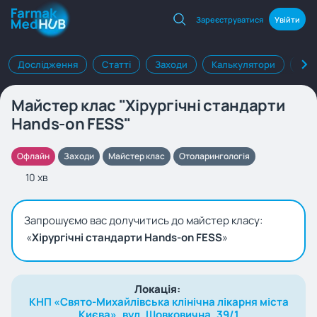
Зареєструватися
Увійти
Дослідження
Статті
Заходи
Калькулятори
Клі
Майстер клас "Хірургічні стандарти
Hands-on FESS"
Офлайн
Заходи
Майстер клас
Отоларингологія
10 хв
Запрошуємо вас долучитись до майстер класу:
«
Хірургічні стандарти Hands-on FESS
»
Локація:
КНП «Свято-Михайлівська клінічна лікарня міста
Києва», вул. Шовковична, 39/1