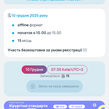
🗓️
10 грудня 2025 року
offline
формат
початок о 10.00
до 15.00
15
місць
Участь безкоштовна за умови реєстрації 👇🏻
10 Грудня
07:30 Київ/UTC+2
Записалося:
15
Запис на захід завершено