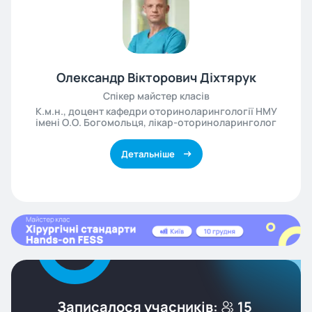
Олександр Вікторович Діхтярук
Спікер майстер класів
К.м.н., доцент кафедри оториноларингології НМУ
імені О.О. Богомольця, лікар-оториноларинголог
Детальніше
Записалося учасників:
15