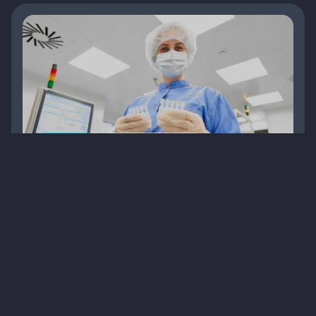
Сучасна алергологія, міждисциплінарний
підхід в клінічних кейсах 21/03/2025
Офлайн
Заходи
Конференція
Педіатрія
9
1 хв