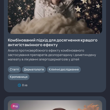
Комбінований підхід для досягнення кращого
антигістамінного ефекту
Аналіз протисвербіжного ефекту комбінованого
застосування препаратів дезлоратадину і диметиндену
малеату в лікуванні алергодерматозів у дітей
Статті
Дерматологія
Клінічні дослідження
Кропивниця
8 хв
Pro