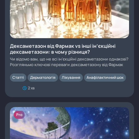
Дексаметазон від Фармак vs інші ін’єкційні
дексаметазони: в чому різниця?
Чи відомо вам, що не всі ін’єкційні дексаметазони однакові?
Розгляньмо ключові переваги дексаметазону від Фармак
Статті
Дерматологія
Лікування
Анафілактичний шок
2 хв
Pro