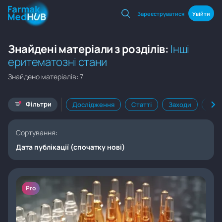
Зареєструватися
Увійти
Знайдені матеріали з розділів:
Інші
еритематозні стани
Знайдено матеріалів: 7
Фільтри
Дослідження
Статті
Заходи
Кал
Сортування:
Дата публікації (спочатку нові)
Pro