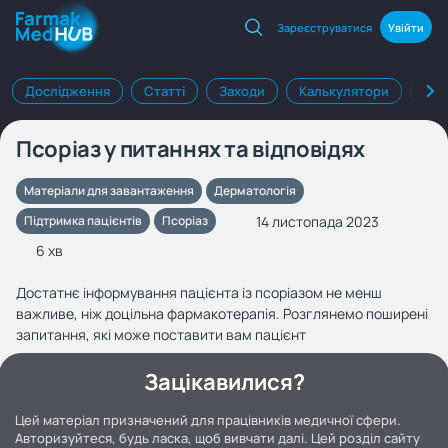
Зареєструватися
Увійти
Дослідження
Статті
Заходи
Калькулятори
Клі
Псоріаз у питаннях та відповідях
Матеріали для завантаження
Дерматологія
14 листопада 2023
Підтримка пацієнтів
Псоріаз
6 хв
Достатнє інформування пацієнта із псоріазом не менш
важливе, ніж доцільна фармакотерапія. Розглянемо поширені
запитання, які може поставити вам пацієнт
Зацікавилися?
Цей матеріал призначений для працівників медичної сфери.
Авторизуйтеся, будь ласка, щоб вивчати далі. Цей розділ сайту