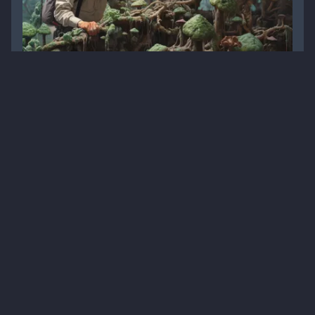
Догляд за нігтями при грибковому ураженні:
практичні поради
Матеріали для завантаження
Дерматологія
Профілактика
Дерматофітія
1
2 хв