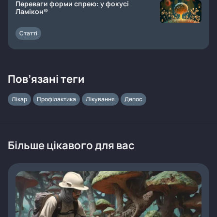
Переваги форми спрею: у фокусі
Ламікон®
Статті
Пов’язані теги
Лікар
Профілактика
Лікування
Депос
Більше цікавого для вас