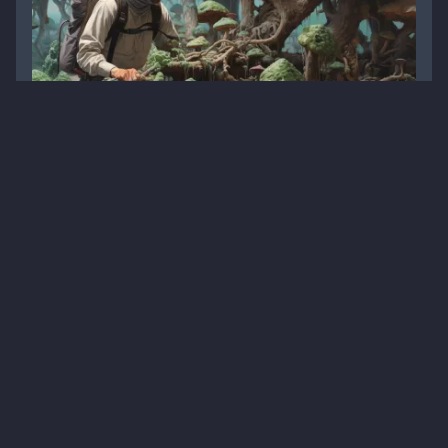
Догляд за нігтями при грибковому ураженні:
практичні поради
Матеріали для завантаження
Дерматологія
Профілактика
Дерматофітія
1
2 хв