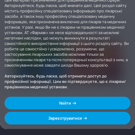
Цей матеріал призначений для працівників медичної сфери.
Авторизуйтеся, будь ласка, щоб вивчати далі. Цей розділ сайту
містить професійну спеціалізовану інформацію про лікарські
засоби, а також іншу професійну спеціалізовану медичну
інформацію, яка призначена виключно для лікарів та медичних
установ. У разі, якщо Ви не є лікарем чи працівником медичної
установи, АТ «Фармак» не несе відповідальності за можливі
негативні наслідки, що можуть виникнути в результаті
самостійного використання інформації з цього розділу сайту. Ви
робите це самостійно і усвідомлено, розуміючи, що
застосування лікарських засобів можливе тільки за
призначенням лікаря та після попередньої консультації з ним, а
самолікування може завдати шкоди Вашому здоров’ю.
Авторизуйтесь, будь ласка, щоб отримати доступ до
професійної інформації. Цим ви підтверджуєте, що є лікарем/
працівником медичної установи.
Увійти
Зареєструватися