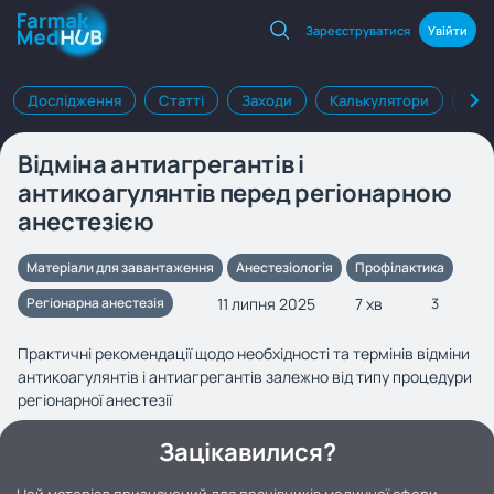
Зареєструватися
Увійти
Дослідження
Статті
Заходи
Калькулятори
Клі
Відміна антиагрегантів і
антикоагулянтів перед регіонарною
анестезією
Матеріали для завантаження
Анестезіологія
Профілактика
11 липня 2025
7 хв
Регіонарна анестезія
3
Практичні рекомендації щодо необхідності та термінів відміни
антикоагулянтів і антиагрегантів залежно від типу процедури
регіонарної анестезії
Зацікавилися?