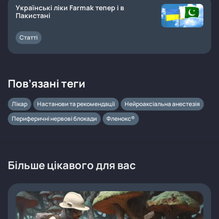
Українські ліки Farmak тепер і в
Пакистані
Статті
Пов’язані теги
Лікар
Настанови та рекомендації
Нейроаксіальна анестезія
Периферичні нервові блокади
Фленокс®
Більше цікавого для вас