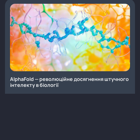
AlphaFold — революційне досягнення штучного
інтелекту в біології
Статті
Терапія
Інновації
9
8 хв