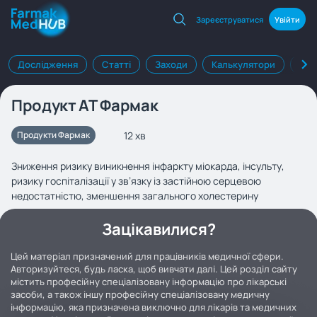
Зареєструватися
Увійти
Дослідження
Статті
Заходи
Калькулятори
Клі
Продукт АТ Фармак
12 хв
Продукти Фармак
Зниження ризику виникнення інфаркту міокарда, інсульту,
ризику госпіталізації у зв’язку із застійною серцевою
недостатністю, зменшення загального холестерину
Зацікавилися?
Цей матеріал призначений для працівників медичної сфери.
Авторизуйтеся, будь ласка, щоб вивчати далі. Цей розділ сайту
містить професійну спеціалізовану інформацію про лікарські
засоби, а також іншу професійну спеціалізовану медичну
інформацію, яка призначена виключно для лікарів та медичних