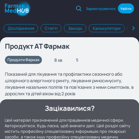
Зареєструватися
Увійти
Дослідження
Статті
Заходи
Калькулятори
Клі
Продукт АТ Фармак
8 хв
Продукти Фармак
5
Показаний для лікування та профілактики сезонного або
цілорічного алергічного риніту, лікування риносинуситу,
лікування назальних поліпів та пов’язаних з ними симптомів, в
дорослих та дітей віком від 2 років
Зацікавилися?
Цей матеріал призначений для працівників медичної сфери.
Авторизуйтеся, будь ласка, щоб вивчати далі. Цей розділ сайту
містить професійну спеціалізовану інформацію про лікарські
засоби, а також іншу професійну спеціалізовану медичну