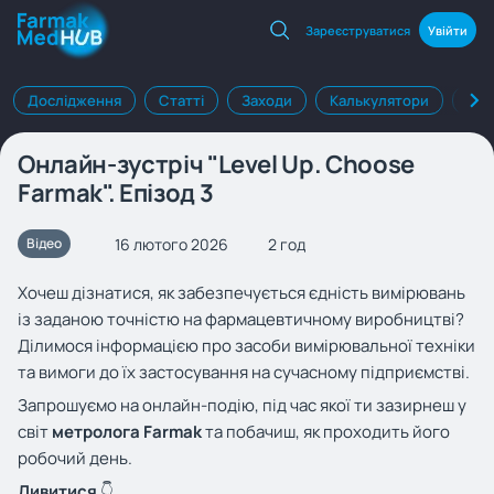
Зареєструватися
Увійти
Дослідження
Статті
Заходи
Калькулятори
Клі
Онлайн-зустріч "Level Up. Choose
Farmak". Епізод 3
16 лютого 2026
2 год
Відео
Хочеш дізнатися, як забезпечується єдність вимірювань
із заданою точністю на фармацевтичному виробництві?
Ділимося інформацією про засоби вимірювальної техніки
та вимоги до їх застосування на сучасному підприємстві.
Запрошуємо на онлайн-подію, під час якої ти зазирнеш у
світ
метролога Farmak
та побачиш, як проходить його
робочий день.
Дивитися
👇