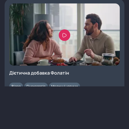
Дієтична добавка Фолатін
Відео
Гінекологія
Медичні новини
1
3 хв