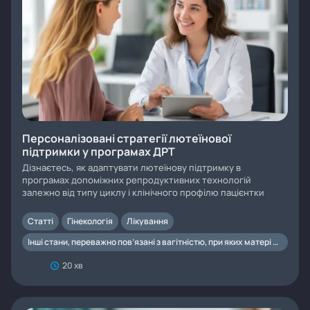
Персоналізовані стратегії лютеїнової
підтримки у програмах ДРТ
Дізнаєтесь, як адаптувати лютеїнову підтримку в
програмах допоміжних репродуктивних технологій
залежно від типу циклу і клінічного профілю пацієнтки
Статті
Гінекологія
Лікування
Інші стани, переважно пов’язані з вагітністю, при яких матері потребують допомоги
20 хв