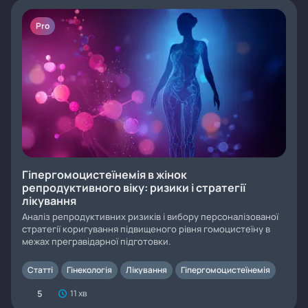
Pro
Гіпергомоцистеїнемія в жінок
репродуктивного віку: ризики і стратегії
лікування
Аналіз репродуктивних ризиків і вибору персоналізованої
стратегії коригування підвищеного рівня гомоцистеїну в
межах прегравідарної підготовки.
Статті
Гінекологія
Лікування
Гіпергомоцистеїнемія
5
11 хв