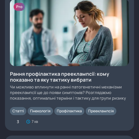
Pro
Рання профілактика прееклампсії: кому
показано та яку тактику вибрати
Чи можливо вплинути на ранні патогенетичні механізми
прееклампсії ще до появи симптомів? Розглядаємо
показання, оптимальні терміни і тактику для групи ризику
Статті
Гінекологія
Профілактика
Прееклампсія
3
7 хв