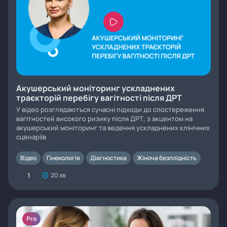
Акушерський моніторинг ускладнених
траєкторій перебігу вагітності після ДРТ
У відео розглядаються сучасні підходи до спостереження
вагітностей високого ризику після ДРТ, з акцентом на
акушерський моніторинг та ведення ускладнених клінічних
сценаріїв
Відео
Гінекологія
Діагностика
Жіноча безплідність
1
20 хв
Pro