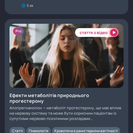
5 хв
Pro
Ефекти метаболітів природнього
прогестерону
Алопрегнанолон — метаболіт прогестерону, що має вплив
на нервову систему та може бути корисним пацієнтам із
супутніми нервово-психічними розладами…
Статті
Гінекологія
Кровотеча в ранні терміни вагітності