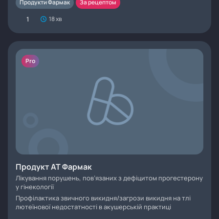
Продукти Фармак
За рецептом
1
18 хв
Pro
Продукт АТ Фармак
Лікування порушень, пов’язаних з дефiцитом прогестерону
у гінекології
Профiлактика звичного викидня/загрози викидня на тлі
лютеїнової недостатностi в акушерській практиці