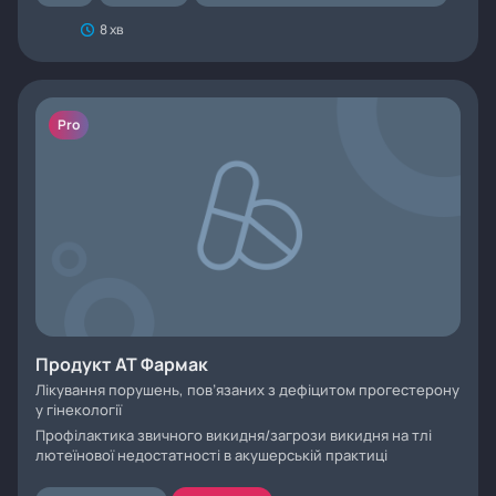
8 хв
Pro
Продукт АТ Фармак
Лікування порушень, пов’язаних з дефiцитом прогестерону
у гінекології
Профiлактика звичного викидня/загрози викидня на тлі
лютеїнової недостатностi в акушерській практиці