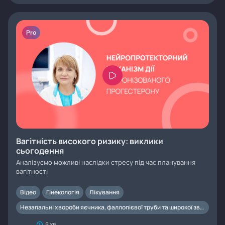
Pro
Вагітність високого ризику: виклики
сьогодення
Аналізуємо можливі наслідки стресу під час планування
вагітності
Відео
Гінекологія
Лікування
Незапальні хвороби яєчника, фаллопієвої труби та широкої зв'язки
5 хв