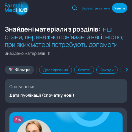
Зареєструватися
Увійти
Знайдені матеріали з розділів:
Інші
стани, переважно пов’язані з вагітністю,
при яких матері потребують допомоги
Знайдено матеріалів: 11
Фільтри
Дослідження
Статті
Заходи
Кал
Сортування:
Дата публікації (спочатку нові)
Pro