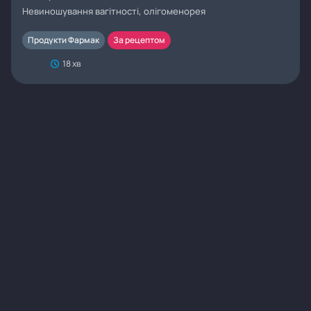
Невиношування вагітності, олігоменорея
Продукти Фармак
За рецептом
18 хв