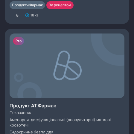
Продукти Фармак
За рецептом
6
18 хв
Pro
Продукт АТ Фармак
Показання:
Аменорея, дисфункціональні (ановуляторні) маткові
кровотечі
Ендокринне безпліддя