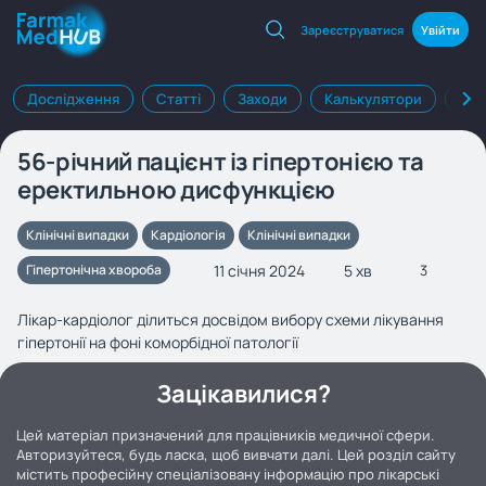
Зареєструватися
Увійти
Дослідження
Статті
Заходи
Калькулятори
Клі
56-річний пацієнт із гіпертонією та
еректильною дисфункцією
Клінічні випадки
Кардіологія
Клінічні випадки
11 січня 2024
5 хв
Гіпертонічна хвороба
3
Лікар-кардіолог ділиться досвідом вибору схеми лікування
гіпертонії на фоні коморбідної патології
Зацікавилися?
Цей матеріал призначений для працівників медичної сфери.
Авторизуйтеся, будь ласка, щоб вивчати далі. Цей розділ сайту
містить професійну спеціалізовану інформацію про лікарські