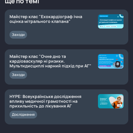
Ще по темі
Майстер клас "Ехокардіограф ічна
оцінка мітрального клапана"
Заходи
Майстер клас "Очне дно та
кардіоваскуляр ні ризики.
Мультидисциплі нарний підхід при АГ"
Заходи
HYPE: Всеукраїнське дослідження
впливу медичної грамотності на
прихильність до лікування АГ
Дослідження