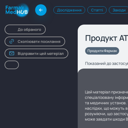
Дослідження
Статті
Заходи
До обраного
Продукт А
Скопіювати посилання
Продукти Фармак
Відправити цей матеріал
Показаний до застосув
Цей матеріал призначе
спеціалізовану інформ
та медичних установ. 
наслідки, що можуть в
розуміючи, що застосу
може завдати шкоди 