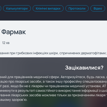
Калькулятори
Клінічні випадки
Протоколи
Відео
Т Фармак
12 хв
ання при грибкових інфекціях шкіри, спричинених дерматофітами; 
Зацікавилися?
ний для працівників медичної сфери. Авторизуйтеся, будь ласка, 
ацію про лікарські засоби, а також іншу професійну спеціалізован
У разі, якщо Ви не є лікарем чи працівником медичної установи, АТ
иникнути в результаті самостійного використання інформації з цьо
вання лікарських засобів можливе тільки за призначенням лікаря т
Вашому здоров’ю.