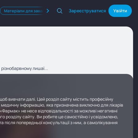
Зареєструватися
Увійти
Матеріали для завантаження
Квізи
Продукти Фармак
різнобарвному лишаї...
щоб вивчати далі. Цей розділ сайту містить професійну
у медичну інформацію, яка призначена виключно для лікарів
 «Фармак» не несе відповідальності за можливі негативні
го розділу сайту. Ви робите це самостійно і усвідомлено,
а після попередньої консультації з ним, а самолікування