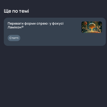
Ще по темі
Переваги форми спрею: у фокусі
Ламікон®
Статті