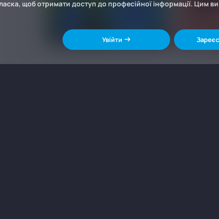
ласка, щоб отримати доступ до професійної інформації. Цим в
Увійти
Зареєс