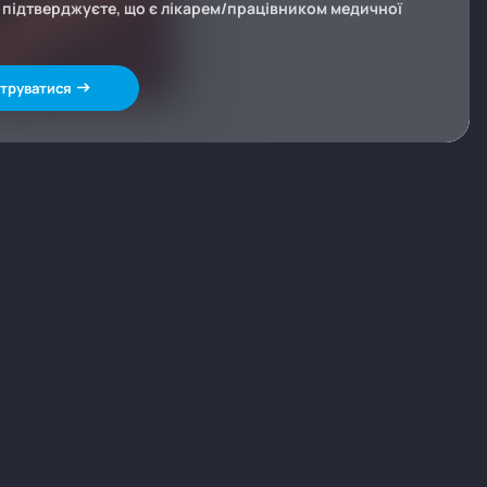
и підтверджуєте, що є лікарем/працівником медичної
труватися