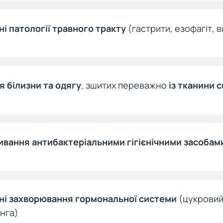
ні патології травного тракту
(гастрити, езофагіт, 
я білизни та одягу
, зшитих переважно
із тканини
вання антибактеріальними гігієнічними засобам
ні захворювання гормональної системи
(цукровий 
нга)