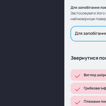
Для запобігання по
Застосовувати його
найімовірніше пове
Для запобіганн
Звернутися по
Вигляд шкір
Грибкова ін
Плямами пок