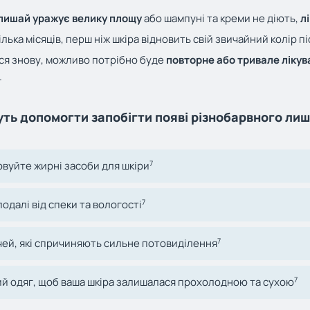
лишай уражує велику площу
або шампуні та креми не діють,
л
ька місяців, перш ніж шкіра відновить свій звичайний колір пі
ся знову, можливо потрібно буде
повторне або тривале ліку
.
уть допомогти запобігти появі різнобарвного ли
7
вуйте жирні засоби для шкіри
7
одалі від спеки та вологості
7
чей, які спричиняють сильне потовиділення
7
ий одяг, щоб ваша шкіра залишалася прохолодною та сухою