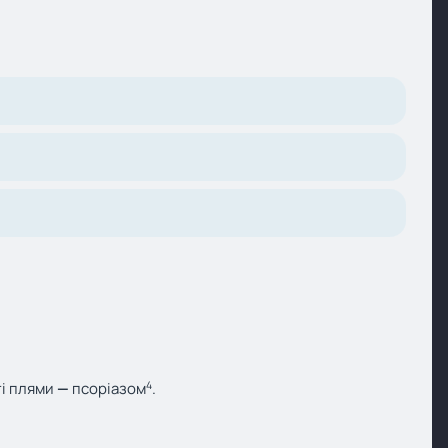
4
ті плями
—
псоріазом
.