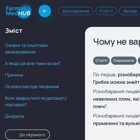
Дослідження
Статті
Заходи
Зміст
Чому не ва
Ознаки та симптоми
захворювання:
Статті
Гінекологія
А якщо це все-таки не він?
По-перше,
різнобар
Причини
Грибок можна знайти
Основні методи лікування
Різнобарвний лишай 
Коли звернутися по допомогу
невеликих плям, як
повторно?
1
плечі
.
Різнобарвний лиша
Джерела
промежині та вульві
До обраного