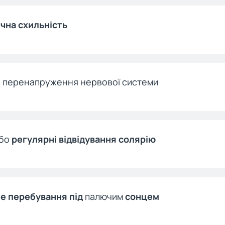
чна схильність
і перенапруження нервової системи
або
регулярні відвідування солярію
е перебування під
палючим
сонцем