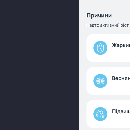
Причини
Надто активний ріст
Жаркий
Веснян
Підвищ