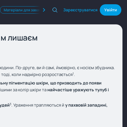
Зареєструватися
Увійти
Матеріали для завантаження
Квізи
Продукти Фармак
ним лишаєм
дини. По-друге, ви й самі, ймовірно, є носієм збудника.
1
 тоді, коли надмірно розростається
.
ьну пігментацію шкіри, що призводить до появи
ішими за колір шкіри та
найчастіше уражують тулуб і
3
рудей
. Ураження трапляються й
у пахвовій западині,