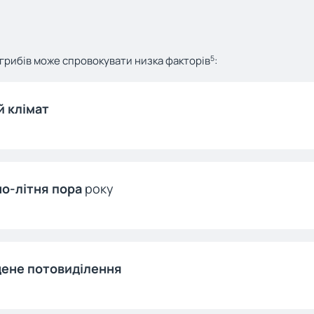
5
 грибів може спровокувати низка факторів
:
 клімат
о-літня пора
року
ене потовиділення