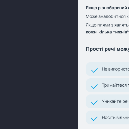
Якщо різнобарвний 
Може знадобитися кіл
Якщо плями з’являть
4
кожні кілька тижнів
Прості речі мож
Не використо
Тримайтеся п
Уникайте ре
Носіть вільн