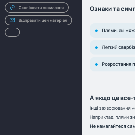
Ознаки та сим
Скопіювати посилання
Відправити цей матеріал
Плями
, які
мож
Легкий
свербі
Розростання 
А якщо це все-
Інші захворювання м
Наприклад, плями зн
Не намагайтеся сам