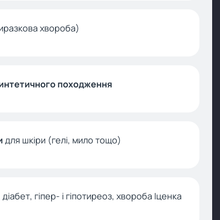
виразкова хвороба)
 синтетичного походження
и
для шкіри (гелі, мило тощо)
діабет, гіпер- і гіпотиреоз, хвороба Іценка