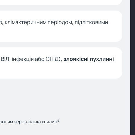
стю, клімактеричним періодом, підлітковими
ВІЛ-інфекція або СНІД),
злоякісні пухлинні
4
анням через кілька хвилин