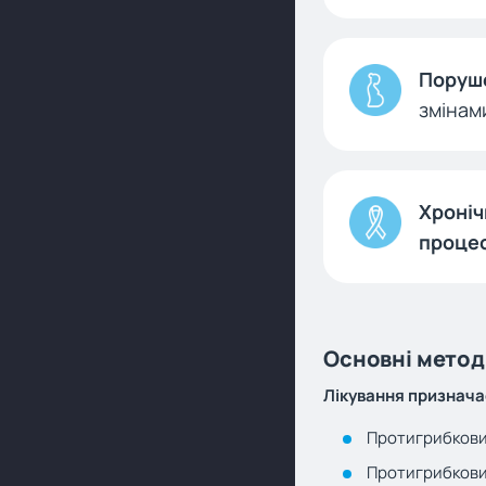
Поруш
змінам
Хроніч
проце
Основні метод
Лікування призначає
Протигрибкови
Протигрибкови