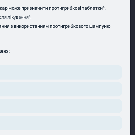
4
ікар може призначити протигрибкові таблетки
.
4
сля лікування
.
вання з використанням протигрибкового шампуню
шаю: