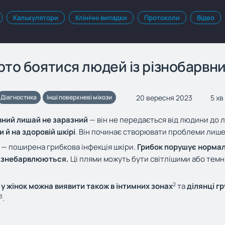
Калькулятори
Клінічні випадки
Протоколи
Відео
рто боятися людей із різнобарв
20 вересня 2023
5 хв
Діагностика
Інші поверхневі мікози
вний лишай не заразний
— він не передається від людини до лю
 й на здоровій шкірі
. Він починає створювати проблеми лише
— поширена грибкова інфекція шкіри.
Грибок порушує нормал
і знебарвлюються.
Ці плями можуть бути світлішими або темн
2
й
у жінок можна виявити також в інтимних зонах
та
ділянці г
3
.