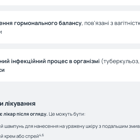
ення гормонального балансу
, пов'язані з вагітні
и
ний інфекційний процес в організмі
(туберкульоз, 
си
и лікування
 лікар після огляду.
Це можуть бути:
й шампунь для нанесення на уражену шкіру з подальшим змив
4,6
й крем або спрей