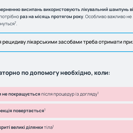
верненню висипань використовують лікувальний шампунь від
 потрібно
раз на місяць протягом року
. Особливо важливо не 
7
рнуться
.
я рецидиву лікарськими засобами треба отримати приз
вторно по допомогу необхідно, коли:
1
и не покращується
після процедур із догляду
1
фекція повертається
1
риті великі ділянки
тіла