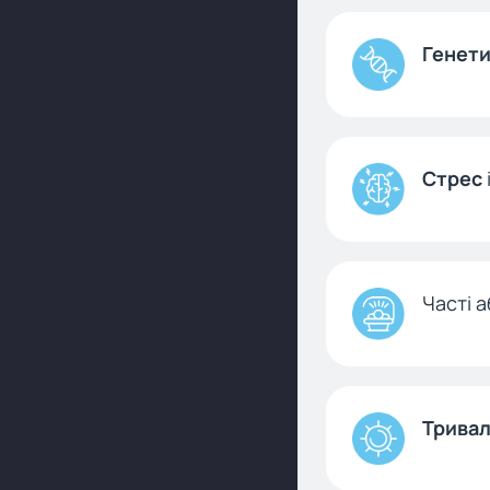
Генети
Стрес
Часті 
Тривал