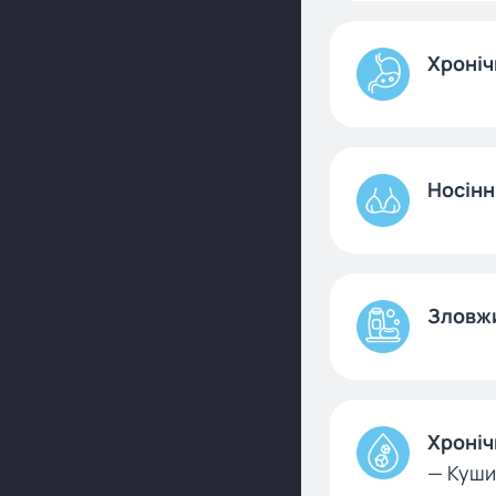
Хроніч
Носінн
Зловжи
Хроніч
— Куши