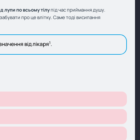
 лупи по всьому тілу
під час приймання душу.
забувати про це влітку. Саме тоді висипання
1
начення від лікаря
.