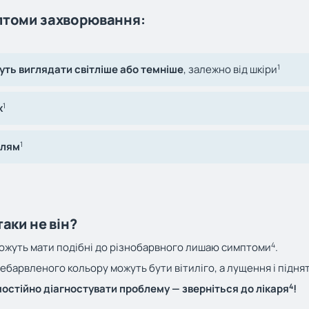
птоми захворювання:
1
уть виглядати світліше або темніше
, залежно від шкіри
1
ж
1
плям
таки не він?
4
ожуть мати подібні до різнобарвного лишаю симптоми
.
ебарвленого кольору можуть бути вітиліго, а лущення і підня
4
остійно діагностувати проблему — зверніться до лікаря
!