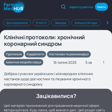
Зареєструватися
Увійти
Дослідження
Статті
Заходи
Калькулятори
Клі
Клінічні протоколи: хронічний
коронарний синдром
Протоколи
Кардіологія
Настанови та рекомендації
16 липня 2025
5 хв
Ішемічна хвороба серця
1
Добірка сучасних українських і міжнародних клінічних
настанов щодо діагностики та лікування хронічного
коронарного синдрому
Зацікавилися?
Цей матеріал призначений для працівників медичної сфери.
Авторизуйтеся, будь ласка, щоб вивчати далі. Цей розділ сайту