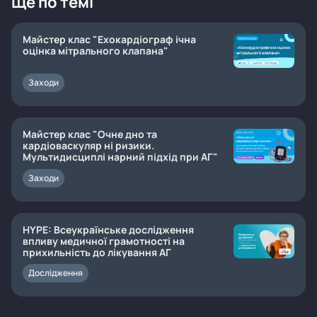
Ще по темі
Майстер клас "Ехокардіограф ічна
оцінка мітрального клапана"
Заходи
Майстер клас "Очне дно та
кардіоваскуляр ні ризики.
Мультидисциплі нарний підхід при АГ"
Заходи
HYPE: Всеукраїнське дослідження
впливу медичної грамотності на
прихильність до лікування АГ
Дослідження