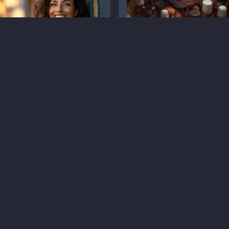
к молочної залози:
Акне: підвищуємо
оєчасна діагностика
ефективність терапії
тує життя!
татті
Гінекологія
іагностика
Статті
Дерматологія
Злоякісні новоутворення молочної залози
Лікування
Вугри
3 хв
5 хв