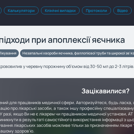
Калькулятори
Клінічні випадки
Протоколи
Відео
 підходи при апоплексії яєчника
Лікування
Незапальні хвороби яєчника, фаллопієвої труби та широкої зв'я
рововилив у черевну порожнину об'ємом від 30-50 мл до 2-3 літрі
Зацікавилися?
ний для працівників медичної сфери. Авторизуйтеся, будь ласка, 
ацію про лікарські засоби, а також іншу професійну спеціалізован
У разі, якщо Ви не є лікарем чи працівником медичної установи, АТ
иникнути в результаті самостійного використання інформації з цьо
вання лікарських засобів можливе тільки за призначенням лікаря т
Вашому здоров’ю.