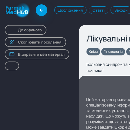
Дослідження
Статті
Заходи
До обраного
Лікувальні
Скопіювати посилання
Квізи
Гінекологія
Відправити цей матеріал
Больовий синдром та к
яєчника
1
Цей матеріал призначе
спеціалізовану інформ
та медичних установ. 
наслідки, що можуть в
розуміючи, що застосу
може завдати шкоди 