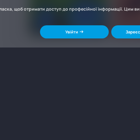
ласка, щоб отримати доступ до професійної інформації. Цим в
Увійти
Зареєс