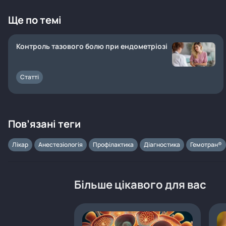
Ще по темі
Контроль тазового болю при ендометріозі
Статті
Пов’язані теги
Лікар
Анестезіологія
Профілактика
Діагностика
Гемотран®
Більше цікавого для вас