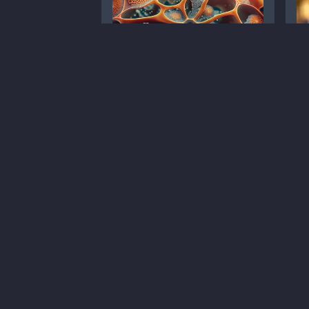
Про свербіж в інтимній зоні
Ра
говорити не соромно, а
св
необхідно
ря
Статті
Гінекологія
С
Матеріали для пацієнтів
Д
Дерматофітія
1
10 хв