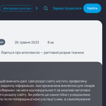
Зареєструватися
Увійти
Матеріали для завантаження
Квізи
Продукти Фармак
26 травня 2023
8 хв
зки
в. Йдеться про апоплексію — раптовий розрив тканини
щоб вивчати далі. Цей розділ сайту містить професійну
у медичну інформацію, яка призначена виключно для лікарів
 «Фармак» не несе відповідальності за можливі негативні
го розділу сайту. Ви робите це самостійно і усвідомлено,
а після попередньої консультації з ним, а самолікування