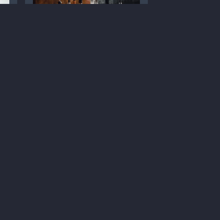
Стратегії лікування
ві
оніхомікозу: розчини
проти лаків
Статті
Дерматологія
Лікування
Мікози
1
5 хв