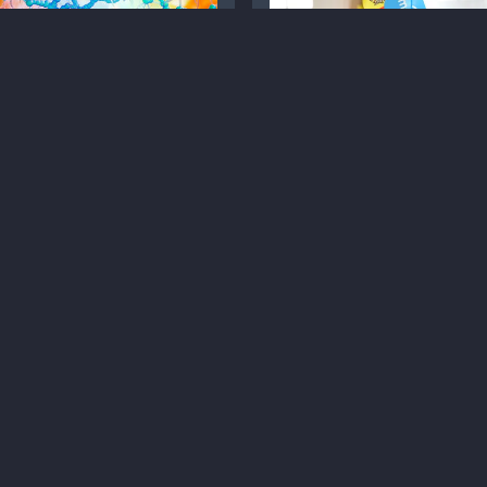
phaFold — революційне
Farmak відкрив
осягнення штучного
представництво у Молдо
телекту в біології
татті
Терапія
Інновації
Статті
Отоларингологія
9
8 хв
2 хв