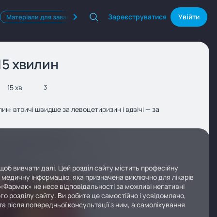
Зареєструватися
Увійти
Матеріали для завантаження
Квізи
Продукти Фармак
15 хвилин
15 хв
3
ин: втричі швидше за левоцетиризин і вдвічі — за
щоб вивчати далі. Цей розділ сайту містить професійну
у медичну інформацію, яка призначена виключно для лікарів
 «Фармак» не несе відповідальності за можливі негативні
го розділу сайту. Ви робите це самостійно і усвідомлено,
а після попередньої консультації з ним, а самолікування