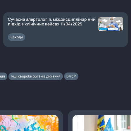
Сучасна алергологія, міждисциплінар ний
підхід в клінічних кейсах 11/04/2025
Заходи
ції
Інші хвороби органів дихання
Бліс®