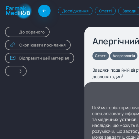
Дослідження
Статті
Заходи
До обраного
Алергічний
Скопіювати посилання
Статті
Алергологія
Відправити цей матеріал
Завдяки подвійній дії
3
дезлоратадин
1
Цей матеріал призначе
спеціалізовану інформ
та медичних установ. 
наслідки, що можуть в
розуміючи, що застосу
може завдати шкоди 