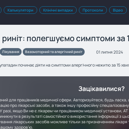
Калькулятори
Клінічні випадки
Протоколи
Відео
 риніт: полегшуємо симптоми за 
01 липня 2024
Лікування
Вазомоторний та алергічний риніт
 рупатадин починає діяти на симптоми алергічного нежитю за 15 хвил
Зацікавилися?
ний для працівників медичної сфери. Авторизуйтеся, будь ласка, 
ацію про лікарські засоби, а також іншу професійну спеціалізован
У разі, якщо Ви не є лікарем чи працівником медичної установи, АТ
иникнути в результаті самостійного використання інформації з цьо
вання лікарських засобів можливе тільки за призначенням лікаря т
Вашому здоров’ю.