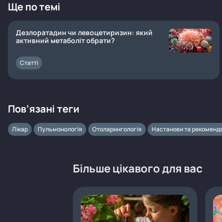
Ще по темі
Дезлоратадин чи левоцетиризин: який
активний метаболіт обрати?
Статті
Пов’язані теги
Лікар
Пульмонологія
Отоларингологія
Настанови та рекоменда
Більше цікавого для вас