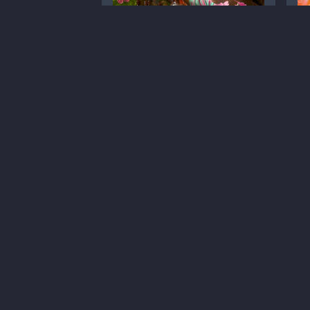
Вибір стратегії лікування
Al
ГРЗ у дітей
д
ін
Статті
Педіатрія
Лікування
Гострий синусит
С
6 хв