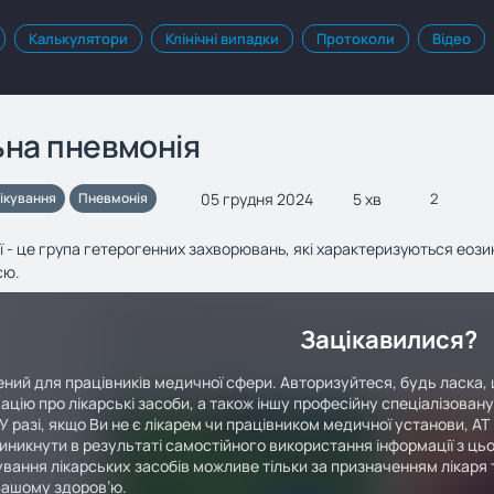
Калькулятори
Клінічні випадки
Протоколи
Відео
ьна пневмонія
05 грудня 2024
5 хв
ікування
Пневмонія
2
ї - це група гетерогенних захворювань, які характеризуються еози
єю.
Зацікавилися?
ний для працівників медичної сфери. Авторизуйтеся, будь ласка, 
ацію про лікарські засоби, а також іншу професійну спеціалізован
У разі, якщо Ви не є лікарем чи працівником медичної установи, АТ
иникнути в результаті самостійного використання інформації з цьо
вання лікарських засобів можливе тільки за призначенням лікаря т
Вашому здоров’ю.