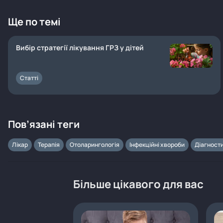
Ще по темі
Вибір стратегії лікування ГРЗ у дітей
Статті
Пов’язані теги
Лікар
Терапія
Отоларингологія
Інфекційні хвороби
Діагност
Більше цікавого для вас