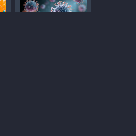
е
Сезон вірусів: що варто
знати про грип і застуду?
Статті
Інфекційні хвороби
Профілактика
Грип та пневмонія
2
12 хв