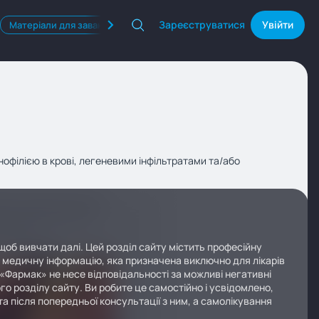
Зареєструватися
Увійти
Матеріали для завантаження
Квізи
Продукти Фармак
нофілією в крові, легеневими інфільтратами та/або
щоб вивчати далі. Цей розділ сайту містить професійну
у медичну інформацію, яка призначена виключно для лікарів
 «Фармак» не несе відповідальності за можливі негативні
го розділу сайту. Ви робите це самостійно і усвідомлено,
а після попередньої консультації з ним, а самолікування