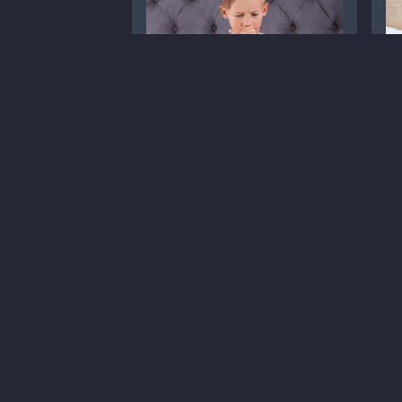
Кашлюк: симптоми,
Що
діагностика та лікування
к
Статті
Педіатрія
С
Діагностика
Кашлюк
Д
8 хв