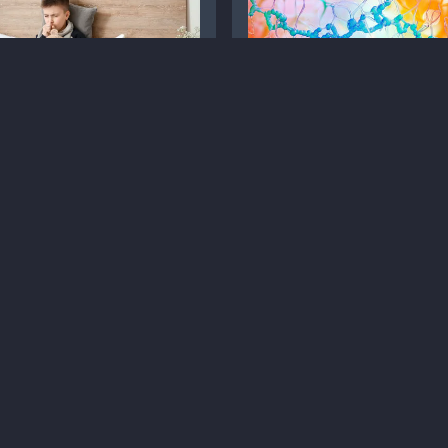
 необхідно знати про
AlphaFold — революційн
ашлюк
досягнення штучного
інтелекту в біології
татті
Педіатрія
іагностика
Кашлюк
Статті
Терапія
Інновації
8 хв
9
8 хв