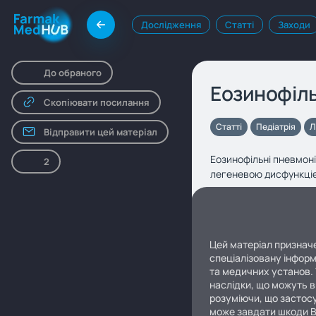
Дослідження
Статті
Заходи
До обраного
Еозинофіл
Скопіювати посилання
Статті
Педіатрія
Л
Відправити цей матеріал
Еозинофільні пневмоні
2
легеневою дисфункці
Цей матеріал призначе
спеціалізовану інформ
та медичних установ. 
наслідки, що можуть в
розуміючи, що застосу
може завдати шкоди 