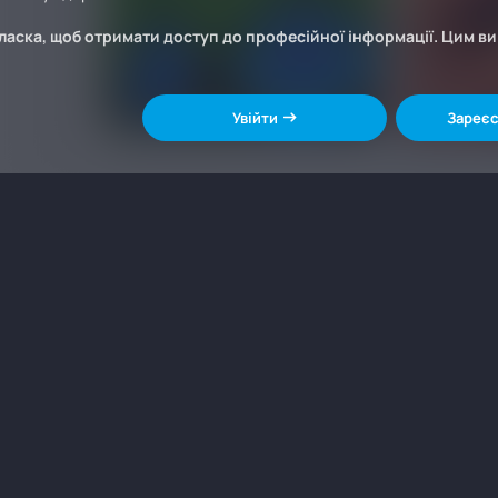
ласка, щоб отримати доступ до професійної інформації. Цим в
Увійти
Зареєс