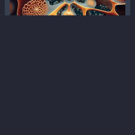
Про свербіж в інтимній зоні говорити не
соромно, а необхідно
Статті
Гінекологія
Матеріали для пацієнтів
Дерматофітія
1
10 хв