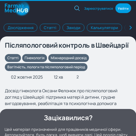
Зареєструватися
Увійти
Дослідження
Статті
Заходи
Калькулятори
Клі
Післяпологовий контроль в Швейцарії
Статті
Гінекологія
Міжнародний досвід
Вагітність, пологи та післяпологовий період
02 жовтня 2025
12 хв
2
Досвід гінеколога Оксани Фелонюк про післяпологовий
догляд у Швейцарії: підтримка матері й дитини, грудне
вигодовування, реабілітація та психологічна допомога
Зацікавилися?
Цей матеріал призначений для працівників медичної сфери.
Авторизуйтеся, будь ласка, щоб вивчати далі. Цей розділ сайту