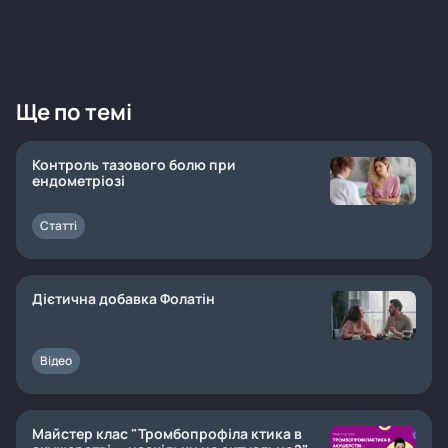
Ще по темі
Контроль тазового болю при
ендометріозі
Статті
Дієтична добавка Фолатін
Відео
Майстер клас "Тромбопрофіла ктика в