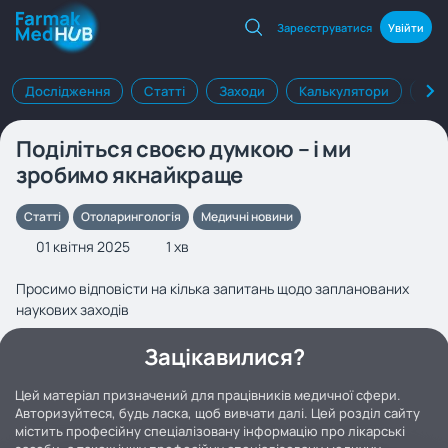
Зареєструватися
Увійти
Дослідження
Статті
Заходи
Калькулятори
Клі
Поділіться своєю думкою – і ми
зробимо якнайкраще
Статті
Отоларингологія
Медичні новини
01 квітня 2025
1 хв
Просимо відповісти на кілька запитань щодо запланованих
наукових заходів
Зацікавилися?
Цей матеріал призначений для працівників медичної сфери.
Авторизуйтеся, будь ласка, щоб вивчати далі. Цей розділ сайту
містить професійну спеціалізовану інформацію про лікарські