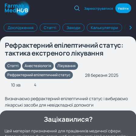
Зареєструватися
Увійти
Дослідження
Статті
Заходи
Калькулятори
Клі
Рефрактерний епілептичний статус:
тактика екстреного лікування
Статті
Анестезіологія
Лікування
28 березня 2025
Рефрактерний епілептичний статус
10 хв
4
Визначаємо рефрактерний епілептичний статус і вибираємо
лікарські засоби для невідкладної допомоги
Зацікавилися?
Цей матеріал призначений для працівників медичної сфери.