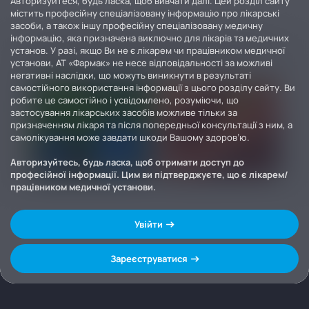
Авторизуйтеся, будь ласка, щоб вивчати далі. Цей розділ сайту
містить професійну спеціалізовану інформацію про лікарські
засоби, а також іншу професійну спеціалізовану медичну
інформацію, яка призначена виключно для лікарів та медичних
установ. У разі, якщо Ви не є лікарем чи працівником медичної
установи, АТ «Фармак» не несе відповідальності за можливі
негативні наслідки, що можуть виникнути в результаті
самостійного використання інформації з цього розділу сайту. Ви
робите це самостійно і усвідомлено, розуміючи, що
застосування лікарських засобів можливе тільки за
призначенням лікаря та після попередньої консультації з ним, а
самолікування може завдати шкоди Вашому здоров’ю.
Авторизуйтесь, будь ласка, щоб отримати доступ до
професійної інформації. Цим ви підтверджуєте, що є лікарем/
працівником медичної установи.
Увійти
Зареєструватися