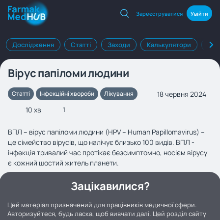
Зареєструватися
Увійти
Дослідження
Статті
Заходи
Калькулятори
Клі
Вірус папіломи людини
18 червня 2024
Статті
Інфекційні хвороби
Лікування
10 хв
1
ВПЛ – вірус папіломи людини (HPV – Human Papillomavirus) –
це сімейство вірусів, що налічує близько 100 видів. ВПЛ -
інфекція тривалий час протікає безсимптомно, носієм вірусу
є кожний шостий житель планети.
Зацікавилися?
Цей матеріал призначений для працівників медичної сфери.
Авторизуйтеся, будь ласка, щоб вивчати далі. Цей розділ сайту