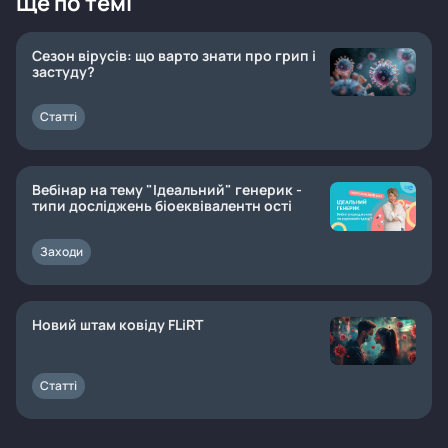
Ще по темі
Сезон вірусів: що варто знати про грип і
застуду?
Статті
Вебінар на тему "Ідеальний" генерик -
типи досліджень біоеквівалентн ості
Заходи
Новий штам ковіду FLiRT
Статті