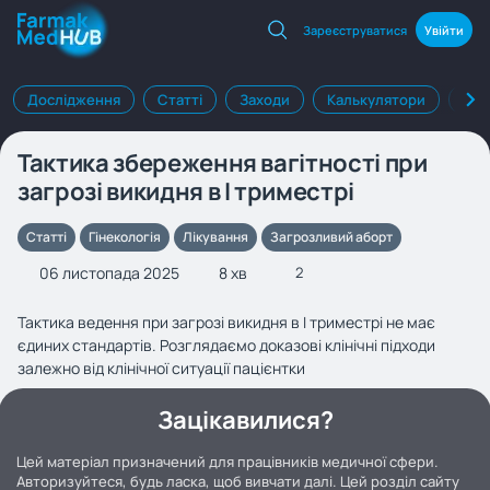
Зареєструватися
Увійти
Дослідження
Статті
Заходи
Калькулятори
Клі
Тактика збереження вагітності при
загрозі викидня в I триместрі
Статті
Гінекологія
Лікування
Загрозливий аборт
06 листопада 2025
8 хв
2
Тактика ведення при загрозі викидня в I триместрі не має
єдиних стандартів. Розглядаємо доказові клінічні підходи
залежно від клінічної ситуації пацієнтки
Зацікавилися?
Цей матеріал призначений для працівників медичної сфери.
Авторизуйтеся, будь ласка, щоб вивчати далі. Цей розділ сайту