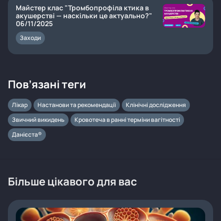
Майстер клас "Тромбопрофіла ктика в
акушерстві — наскільки це актуально?"
06/11/2025
Заходи
Пов’язані теги
Лікар
Настанови та рекомендації
Клінічні дослідження
Звичний викидень
Кровотеча в ранні терміни вагітності
Данієста®
Більше цікавого для вас