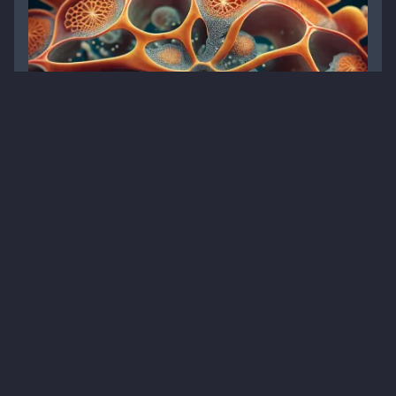
Про свербіж в інтимній зоні говорити не
соромно, а необхідно
Статті
Гінекологія
Матеріали для пацієнтів
Дерматофітія
1
10 хв