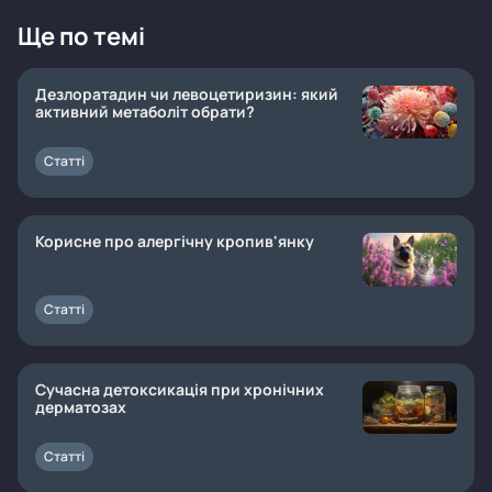
Ще по темі
Дезлоратадин чи левоцетиризин: який
активний метаболіт обрати?
Статті
Корисне про алергічну кропив'янку
Статті
Сучасна детоксикація при хронічних
дерматозах
Статті