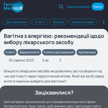
Зареєструватися
Увійти
Дослідження
Статті
Заходи
Калькулятори
Клі
Вагітна з алергією: рекомендації щодо
вибору лікарського засобу
Статті
Дерматологія
Клінічні дослідження
Кропивниця
30 серпня 2023
5 хв
2
Більшість лікарських засобів не дозволено застосовувати під
час вагітності через тератогенний вплив. Який же засіб серед
антигістамінних вибрати для вагітних?
Зацікавилися?
Цей матеріал призначений для працівників медичної сфери.
Авторизуйтеся, будь ласка, щоб вивчати далі. Цей розділ сайту