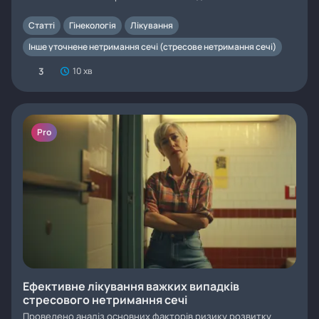
Статті
Гінекологія
Лікування
Інше уточнене нетримання сечі (стресове нетримання сечі)
3
10 хв
Pro
Ефективне лікування важких випадків
стресового нетримання сечі
Проведено аналіз основних факторів ризику розвитку