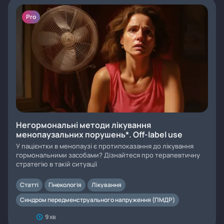
Pro
Негормональні методи лікування
менопаузальних порушень*. Off-label use
У пацієнтки в менопаузі є протипоказання до лікування
гормональними засобами? Дізнайтеся про терапевтичну
стратегію в такій ситуації
Статті
Гінекологія
Лікування
Синдром передменструального напруження (ПМДР)
9 хв