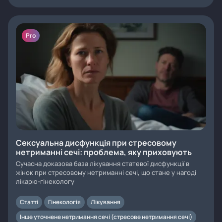
Pro
Сексуальна дисфункція при стресовому
нетриманні сечі: проблема, яку приховують
Сучасна доказова база лікування статевої дисфункції в
жінок при стресовому нетриманні сечі, що стане у нагоді
лікарю-гінекологу
Статті
Гінекологія
Лікування
Інше уточнене нетримання сечі (стресове нетримання сечі)