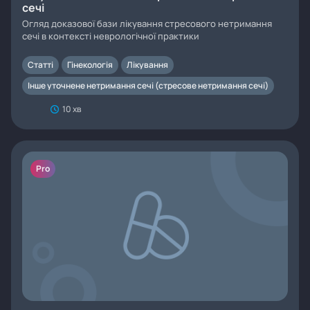
сечі
Огляд доказової бази лікування стресового нетримання
сечі в контексті неврологічної практики
Статті
Гінекологія
Лікування
Інше уточнене нетримання сечі (стресове нетримання сечі)
10 хв
Pro