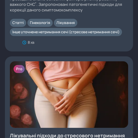
*
важкого СНС
. Запропоновані патогенетичні підходи для
корекції даного симптомокомплексу
Статті
Гінекологія
Лікування
Інше уточнене нетримання сечі (стресове нетримання сечі)
8 хв
Pro
Лікувальні підходи до стресового нетримання