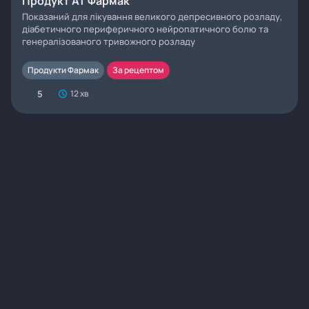
Продукт АТ Фармак
Показаний для лікування великого депресивного розладу,
діабетичного периферичного нейропатичного болю та
генералізованого тривожного розладу
Продукти Фармак
За рецептом
5
12 хв