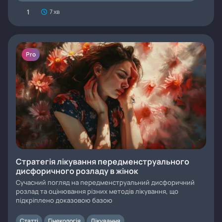
1
7 хв
Pro
Стратегія лікування передменструального
дисфоричного розладу в жінок
Сучасний погляд на передменструальний дисфоричний
розлад та оцінювання різних методів лікування, що
підкріплено доказовою базою
Статті
Гінекологія
Лікування