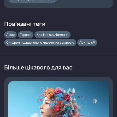
Пов’язані теги
Лікар
Терапія
Клінічні дослідження
Синдром подразненого кишечника з діареєю
Лактіалє®
Більше цікавого для вас