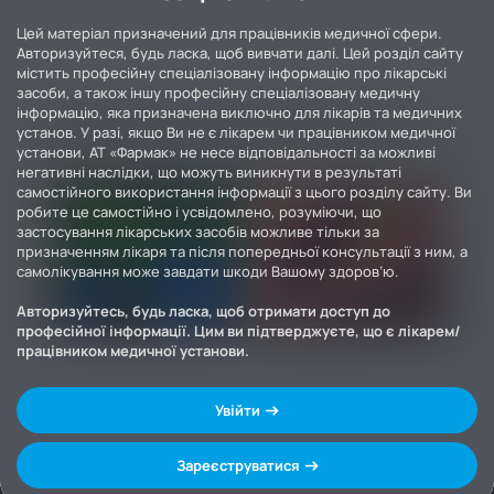
Цей матеріал призначений для працівників медичної сфери.
Авторизуйтеся, будь ласка, щоб вивчати далі. Цей розділ сайту
містить професійну спеціалізовану інформацію про лікарські
засоби, а також іншу професійну спеціалізовану медичну
інформацію, яка призначена виключно для лікарів та медичних
установ. У разі, якщо Ви не є лікарем чи працівником медичної
установи, АТ «Фармак» не несе відповідальності за можливі
негативні наслідки, що можуть виникнути в результаті
самостійного використання інформації з цього розділу сайту. Ви
робите це самостійно і усвідомлено, розуміючи, що
застосування лікарських засобів можливе тільки за
призначенням лікаря та після попередньої консультації з ним, а
самолікування може завдати шкоди Вашому здоров’ю.
Авторизуйтесь, будь ласка, щоб отримати доступ до
професійної інформації. Цим ви підтверджуєте, що є лікарем/
працівником медичної установи.
Увійти
Зареєструватися