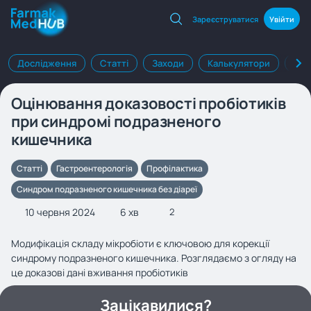
Зареєструватися
Увійти
Дослідження
Статті
Заходи
Калькулятори
Клі
Оцінювання доказовості пробіотиків
при синдромі подразненого
кишечника
Статті
Гастроентерологія
Профілактика
Синдром подразненого кишечника без діареї
10 червня 2024
6 хв
2
Модифікація складу мікробіоти є ключовою для корекції
синдрому подразненого кишечника. Розглядаємо з огляду на
це доказові дані вживання пробіотиків
Зацікавилися?