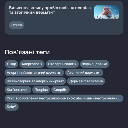
Вивчення впливу пробіотиків на псоріаз
та атопічний дерматит
Статті
Пов’язані теги
Лікар
Алергологія
Отоларингологія
Фармацевтика
Алергічний контактний дерматит
Атопічний дерматит
Вазомоторний та алергічний риніт
Дерматит та екзема
Кон'юнктивіт
Псоріаз
Свербіж
Укус або ужалення неотруйною комахою або іншими неотруйними членистоногими
Бліс®