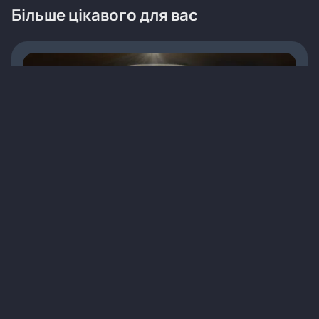
Більше цікавого для вас
Сучасна детоксикація при хронічних
дерматозах
Статті
Дерматологія
Лікування
Алергічний контактний дерматит
8 хв