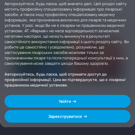
Авторизуйтеся, будь ласка, щоб вивчати далі. Цей розділ сайту
містить професійну спеціалізовану інформацію про лікарські
засоби, а також іншу професійну спеціалізовану медичну
інформацію, яка призначена виключно для лікарів та медичних
установ. У разі, якщо Ви не є лікарем чи працівником медичної
установи, АТ «Фармак» не несе відповідальності за можливі
негативні наслідки, що можуть виникнути в результаті
самостійного використання інформації з цього розділу сайту. Ви
робите це самостійно і усвідомлено, розуміючи, що
застосування лікарських засобів можливе тільки за
призначенням лікаря та після попередньої консультації з ним, а
самолікування може завдати шкоди Вашому здоров’ю.
Авторизуйтесь, будь ласка, щоб отримати доступ до
професійної інформації. Цим ви підтверджуєте, що є лікарем/
працівником медичної установи.
Увійти
Зареєструватися