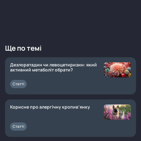
Ще по темі
Дезлоратадин чи левоцетиризин: який
активний метаболіт обрати?
Статті
Корисне про алергічну кропив'янку
Статті