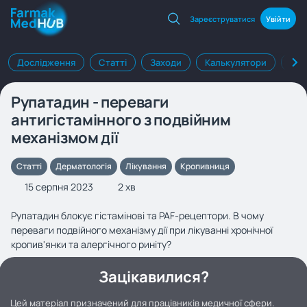
Зареєструватися
Увійти
Дослідження
Статті
Заходи
Калькулятори
Клі
Рупатадин - переваги
антигістамінного з подвійним
механізмом дії
Статті
Дерматологія
Лікування
Кропивниця
15 серпня 2023
2 хв
Рупатадин блокує гістамінові та PAF-рецептори.
В чому
переваги подвійного механізму дії при лікуванні хронічної
кропив'янки та алергічного риніту?
Зацікавилися?
Цей матеріал призначений для працівників медичної сфери.