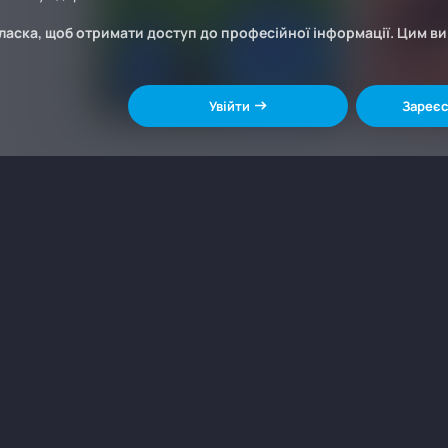
ласка, щоб отримати доступ до професійної інформації. Цим в
Увійти
Зареєс