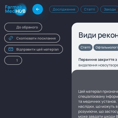
Дослідження
Статті
Заходи
До обраного
Види рекон
Скопіювати посилання
Статті
Офтальмологі
Відправити цей матеріал
Первинне закриття з
1
видалення новоутворен
Цей матеріал призначе
спеціалізовану інформ
та медичних установ. 
наслідки, що можуть в
розуміючи, що застосу
може завдати шкоди 