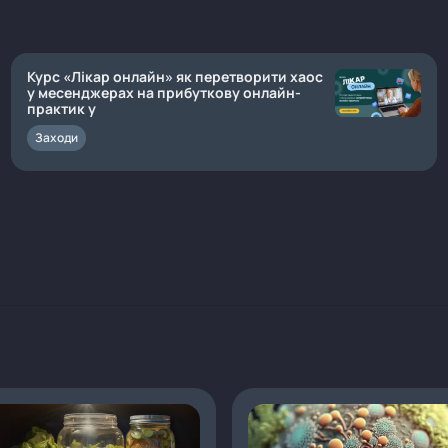
Курс «Лікар онлайн» як перетворити хаос
у месенджерах на прибуткову онлайн-
практик у
Заходи