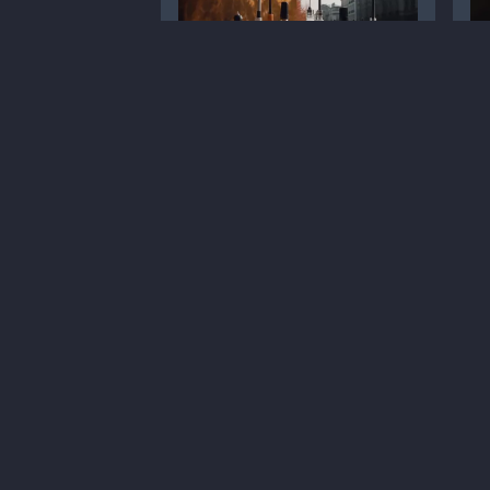
Стратегії лікування
Су
оніхомікозу: розчини
хр
проти лаків
С
Статті
Дерматологія
Л
Лікування
Мікози
А
1
5 хв