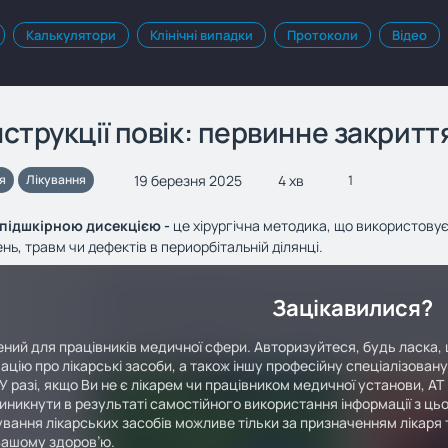
Калькулятори
Клінічні випадки
Протоколи
Відео
струкції повік: первинне закритт
19 березня 2025
4 хв
я
Лікування
1
 підшкірною дисекцією -
це хірургічна методика, що використовує
ь, травм чи дефектів в периорбітальній ділянці.
Зацікавилися?
ний для працівників медичної сфери. Авторизуйтеся, будь ласка, 
ацію про лікарські засоби, а також іншу професійну спеціалізован
У разі, якщо Ви не є лікарем чи працівником медичної установи, АТ
иникнути в результаті самостійного використання інформації з цьо
вання лікарських засобів можливе тільки за призначенням лікаря т
Вашому здоров’ю.