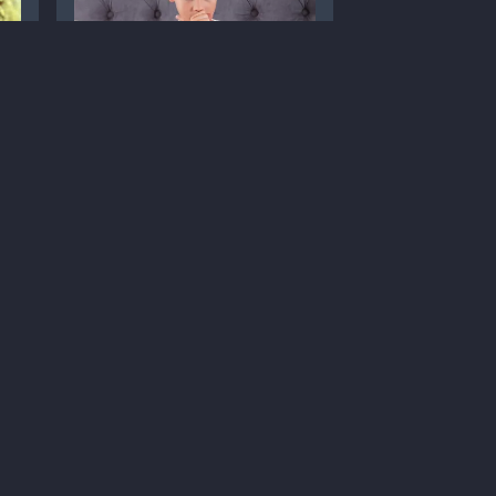
Кашлюк: симптоми,
діагностика та лікування
Статті
Педіатрія
Діагностика
Кашлюк
8 хв