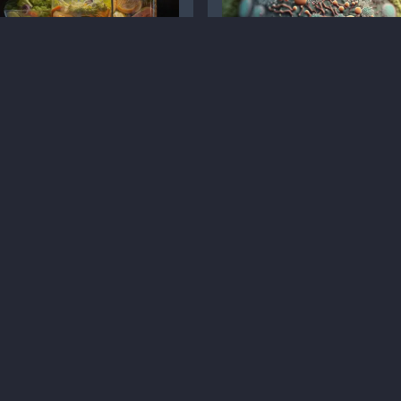
часна детоксикація при
Чому не варто боятися
онічних дерматозах
людей із різнобарвним
лишаєм
татті
Дерматологія
Статті
Гінекологія
ікування
Діагностика
лергічний контактний дерматит
Інші поверхневі мікози
8 хв
5 хв