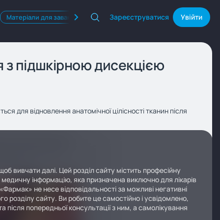
Зареєструватися
Увійти
Матеріали для завантаження
Квізи
Продукти Фармак
я з підшкірною дисекцією
ться для відновлення анатомічної цілісності тканин після
щоб вивчати далі. Цей розділ сайту містить професійну
у медичну інформацію, яка призначена виключно для лікарів
 «Фармак» не несе відповідальності за можливі негативні
го розділу сайту. Ви робите це самостійно і усвідомлено,
а після попередньої консультації з ним, а самолікування