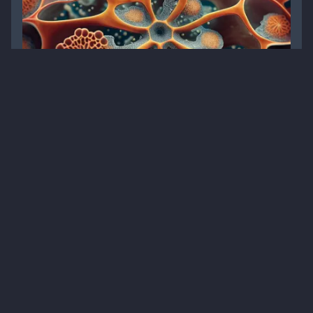
Про свербіж в інтимній зоні говорити не
соромно, а необхідно
Статті
Гінекологія
Матеріали для пацієнтів
Дерматофітія
1
10 хв