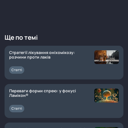
Ще по темі
Стратегії лікування оніхомікозу:
розчини проти лаків
Статті
Переваги форми спрею: у фокусі
Ламікон®
Статті