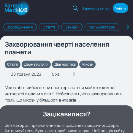
Зареєструватися
Увійти
Дослідження
Статті
Заходи
Калькулятори
Клі
Захворювання чверті населення
планети
Статті
Дерматологія
Діагностика
Мікози
08 травня 2023
5 хв
2
Мікоз або грибок шкіри спостерігається майже в кожної
четвертої людини у світі
. Небезпека цього захворювання в
1
тому, що мікози у більшості випадків...
Зацікавилися?
Цей матеріал призначений для працівників медичної сфери.
Авторизуйтеся, будь ласка, щоб вивчати далі. Цей розділ сайту