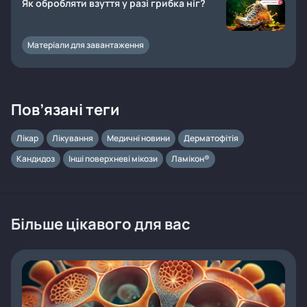
Як обробляти взуття у разі грибка ніг?
Матеріали для завантаження
Пов’язані теги
Лікар
Лікування
Медичні новини
Дерматофітія
Кандидоз
Інші поверхневі мікози
Ламікон®
Більше цікавого для вас