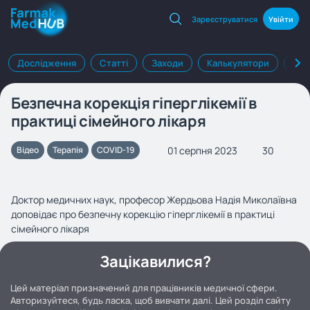
Зареєструватися
Увійти
Дослідження
Статті
Заходи
Калькулятори
Клі
Безпечна корекція гіперглікемії в
практиці сімейного лікаря
01 серпня 2023
30
Відео
Терапія
COVID-19
Доктор медичних наук, професор Жердьова Надія Миколаївна
доповідає про безпечну корекцію гіперглікемії в практиці
сімейного лікаря
Зацікавилися?
Цей матеріал призначений для працівників медичної сфери.
Авторизуйтеся, будь ласка, щоб вивчати далі. Цей розділ сайту