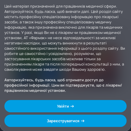
Цей матеріал призначений для працівників медичної сфери.
Авторизуйтеся, будь ласка, щоб вивчати далі. Цей розділ сайту
містить професійну спеціалізовану інформацію про лікарські
засоби, а також іншу професійну спеціалізовану медичну
інформацію, яка призначена виключно для лікарів та медичних
установ. У разі, якщо Ви не є лікарем чи працівником медичної
установи, АТ «Фармак» не несе відповідальності за можливі
негативні наслідки, що можуть виникнути в результаті
самостійного використання інформації з цього розділу сайту. Ви
робите це самостійно і усвідомлено, розуміючи, що
застосування лікарських засобів можливе тільки за
призначенням лікаря та після попередньої консультації з ним, а
самолікування може завдати шкоди Вашому здоров’ю.
Авторизуйтесь, будь ласка, щоб отримати доступ до
професійної інформації. Цим ви підтверджуєте, що є лікарем/
працівником медичної установи.
Увійти
Зареєструватися