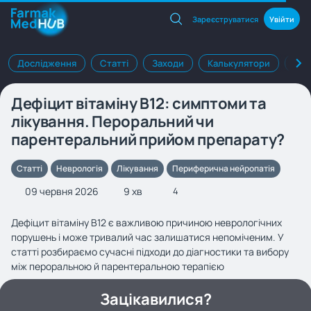
Зареєструватися
Увійти
Дослідження
Статті
Заходи
Калькулятори
Клі
Дефіцит вітаміну В12: симптоми та
лікування. Пероральний чи
парентеральний прийом препарату?
Статті
Неврологія
Лікування
Периферична нейропатія
09 червня 2026
9 хв
4
Дефіцит вітаміну B12 є важливою причиною неврологічних
порушень і може тривалий час залишатися непоміченим. У
статті розбираємо сучасні підходи до діагностики та вибору
між пероральною й парентеральною терапією
Зацікавилися?