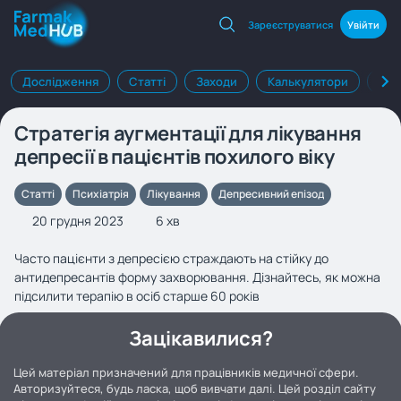
Зареєструватися
Увійти
Дослідження
Статті
Заходи
Калькулятори
Клі
Стратегія аугментації для лікування
депресії в пацієнтів похилого віку
Статті
Психіатрія
Лікування
Депресивний епізод
20 грудня 2023
6 хв
Часто пацієнти з депресією страждають на стійку до
антидепресантів форму захворювання. Дізнайтесь, як можна
підсилити терапію в осіб старше 60 років
Зацікавилися?
Цей матеріал призначений для працівників медичної сфери.
Авторизуйтеся, будь ласка, щоб вивчати далі. Цей розділ сайту