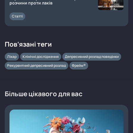
розчини проти лаків
Статті
Пов’язані теги
Лікар
Клінічні дослідження
Депресивний розлад поведінки
Рекурентний депресивний розлад
Фрейм®
Більше цікавого для вас