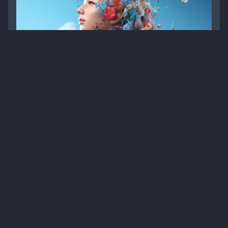
Вивчення впливу пробіотиків на псоріаз та
атопічний дерматит
Статті
Дерматологія
Лікування
Атопічний дерматит
1
8 хв