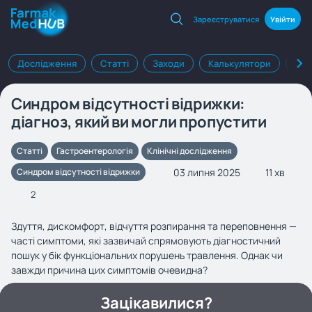
Зареєструватися
Увійти
Дослідження
Статті
Заходи
Калькулятори
Клі
Синдром відсутності відрижки:
діагноз, який ви могли пропустити
Статті
Гастроентерологія
Клінічні дослідження
03 липня 2025
11 хв
Синдром відсутності відрижки
2
Здуття, дискомфорт, відчуття розпирання та переповнення —
часті симптоми, які зазвичай спрямовують діагностичний
пошук у бік функціональних порушень травлення. Однак чи
завжди причина цих симптомів очевидна?
Зацікавилися?